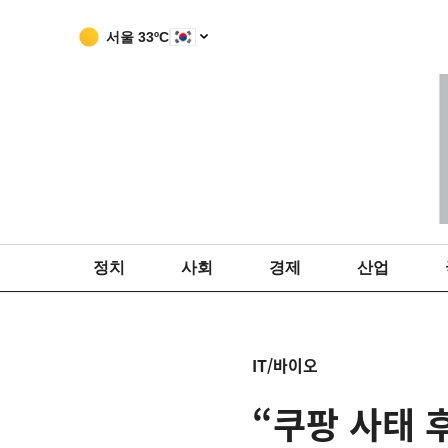
서울
33
ºC
정치
사회
경제
산업
IT/바이오
“쿠팡 사태 