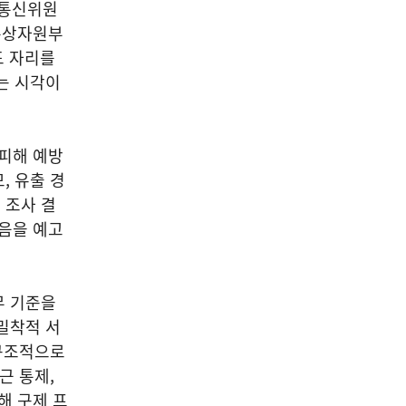
어통신위원
업통상자원부
도 자리를
는 시각이
 피해 예방
, 유출 경
 조사 결
있음을 예고
무 기준을
밀착적 서
 구조적으로
근 통제,
해 구제 프