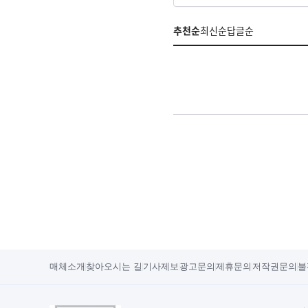
추천순
최신순
답글순
매체소개
찾아오시는 길
기사제보
광고문의
제휴문의
저작권문의
불