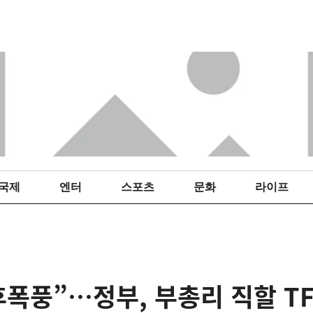
국제
엔터
스포츠
문화
라이프
후폭풍”…정부, 부총리 직할 T