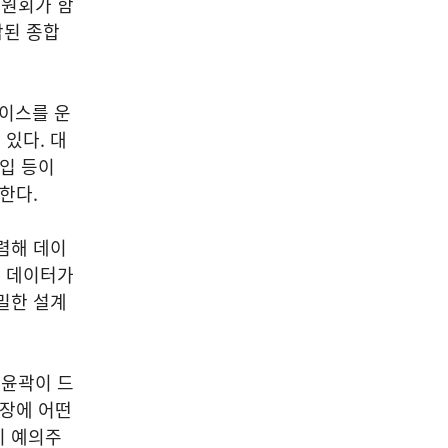
위원회가 함
합된 종합
베이스를 운
있다. 대
도입 등이
존한다.
렴해 데이
는 데이터가
밀한 설계
 윤곽이 드
시장에 어떤
지 예의주