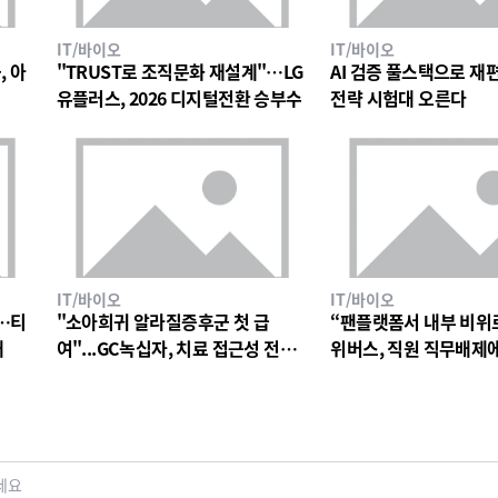
IT/바이오
IT/바이오
, 아
"TRUST로 조직문화 재설계"…LG
AI 검증 풀스택으로 재편한
유플러스, 2026 디지털전환 승부수
전략 시험대 오른다
IT/바이오
IT/바이오
…티
"소아희귀 알라질증후군 첫 급
“팬플랫폼서 내부 비위
대
여"...GC녹십자, 치료 접근성 전환
위버스, 직원 직무배제
점
검토
세요