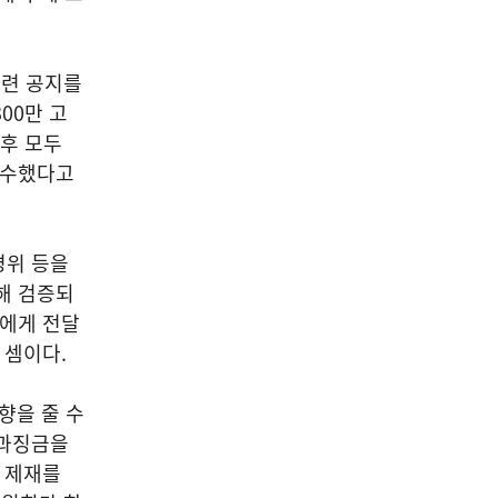
관련 공지를
00만 고
이후 모두
회수했다고
경위 등을
해 검증되
자에게 전달
낸 셈이다.
향을 줄 수
 과징금을
한 제재를