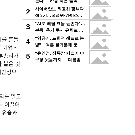
는다”…하동 북천 들녘, 꽃
과 노래로 물드는 가을의
사이버안보 최고위 정책과
2
하루
정 3기…국정원·카이스트,
리더 안보역량 키운다
“AI로 배달 효율 높인다”…
3
부릉, 추가 투자 유치로 플
랫폼 혁신 가속
뢰를 흔들
“염유리, 도회적 레트로 눈
4
빛”…여름 한가운데 묻어
폼 기업의
난 자유의 감각→팬들 궁금
“유인영, 정류장 키스에 야
술부총리가
5
증 증폭
구장 웃음까지”…여름밤
 붙을 것
마음 흔든 감동→다시 궁금
 개인정보
한 변화
회의를 열고
를 이끌어
 유출과