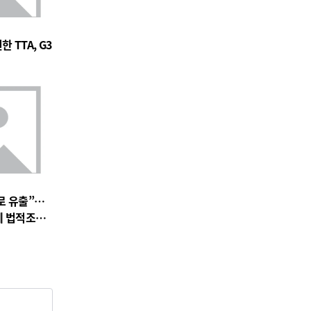
 TTA, G3
로 유출”…
에 법적조치