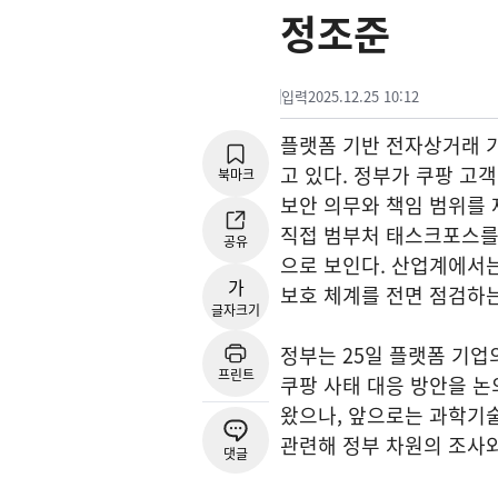
정조준
입력
2025.12.25 10:12
플랫폼 기반 전자상거래 
고 있다. 정부가 쿠팡 고
북마크
보안 의무와 책임 범위를
직접 범부처 태스크포스를 
공유
으로 보인다. 산업계에서는
가
보호 체계를 전면 점검하
글자크기
정부는 25일 플랫폼 기업
프린트
쿠팡 사태 대응 방안을 
왔으나, 앞으로는 과학기
관련해 정부 차원의 조사
댓글