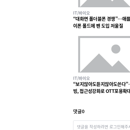
IT/바이오
“대화면 폴더블폰 경쟁”…애플
이폰 폴드에 펜 도입 저울질
IT/바이오
“보지않아도듣지않아도쓴다”
빙, 접근성강화로 OTT포용확
댓글
0
댓글을 작성하려면 로그인해주