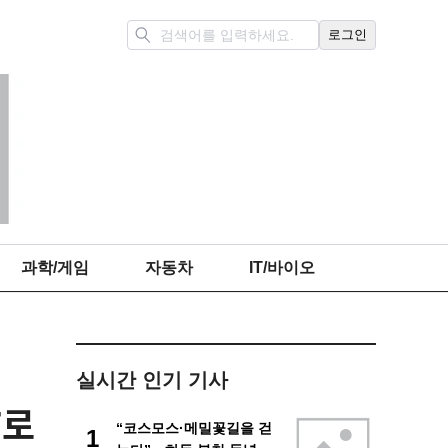
로그인
과학/게임
자동차
IT/바이오
실시간 인기 기사
F로
“코스모스·메밀꽃길을 걷
1