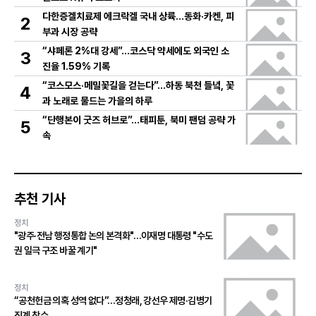
다한증겔치료제 에크락겔 국내 상륙…동화·카켄, 피
2
부과 시장 공략
“샤페론 2%대 강세”…코스닥 약세에도 외국인 소
3
진율 1.59% 기록
“코스모스·메밀꽃길을 걷는다”…하동 북천 들녘, 꽃
4
과 노래로 물드는 가을의 하루
“단행본이 굿즈 허브로”…태피툰, 북미 팬덤 공략 가
5
속
추천 기사
정치
"광주·전남 행정통합 논의 본격화"…이재명 대통령 "수도
권 일극 구조 바꿀 계기"
정치
“공천헌금 의혹 성역 없다”…정청래, 강선우 제명·김병기
징계 착수