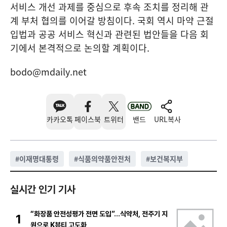
서비스 개선 과제를 중심으로 후속 조치를 정리해 관
계 부처 협의를 이어갈 방침이다. 국회 역시 마약 근절
입법과 공공 서비스 혁신과 관련된 법안들을 다음 회
기에서 본격적으로 논의할 계획이다.
bodo@mdaily.net
카카오톡
페이스북
트위터
밴드
URL복사
#
이재명대통령
#
식품의약품안전처
#
보건복지부
실시간 인기 기사
“화장품 안전성평가 전면 도입”…식약처, 전주기 지
1
원으로 K뷰티 고도화