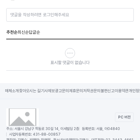
댓글을 작성하려면 로그인해주세요
추천순
최신순
답글순
표시할 댓글이 없습니다
매체소개
찾아오시는 길
기사제보
광고문의
제휴문의
저작권문의
불편신고
이용약관
개인정
PC 버전
주소:
서울시 강남구 학동로 30길 14, 이세빌딩 2층
등록번호:
서울, 아04840
사업자등록번호:
431-88-00857