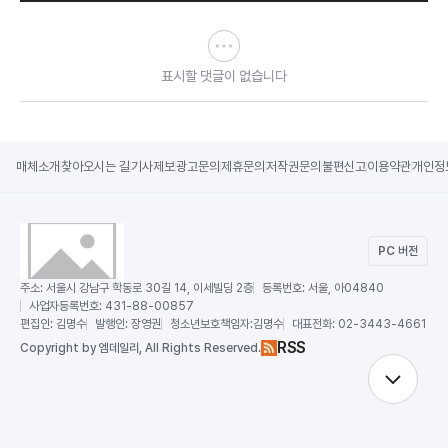
표시할 댓글이 없습니다
매체소개
찾아오시는 길
기사제보
광고문의
제휴문의
저작권문의
불편신고
이용약관
개인정
PC 버전
주소:
서울시 강남구 학동로 30길 14, 이세빌딩 2층
등록번호:
서울, 아04840
사업자등록번호:
431-88-00857
편집인:
김명수
발행인:
장영권
청소년보호책임자:
김명수
대표전화:
02-3443-4661
RSS
Copy
right by 엠데일리,
All Rights Reserved.