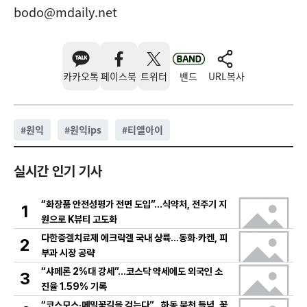
bodo@mdaily.net
카카오톡
페이스북
트위터
밴드
URL복사
#
원익
#
원익ips
#
티엘아이
실시간 인기 기사
“화장품 안전성평가 전면 도입”…식약처, 전주기 지
1
원으로 K뷰티 고도화
다한증겔치료제 에크락겔 국내 상륙…동화·카켄, 피
2
부과 시장 공략
“샤페론 2%대 강세”…코스닥 약세에도 외국인 소
3
진율 1.59% 기록
“코스모스·메밀꽃길을 걷는다”…하동 북천 들녘, 꽃