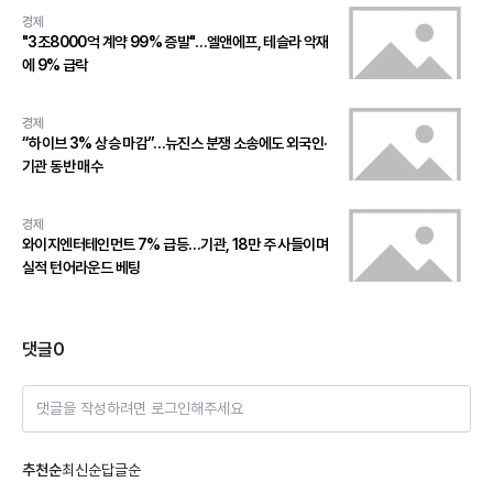
경제
"3조8000억 계약 99% 증발"…엘앤에프, 테슬라 악재
에 9% 급락
경제
“하이브 3% 상승 마감”…뉴진스 분쟁 소송에도 외국인·
기관 동반 매수
경제
와이지엔터테인먼트 7% 급등…기관, 18만 주 사들이며
실적 턴어라운드 베팅
댓글
0
댓글을 작성하려면 로그인해주세요
추천순
최신순
답글순