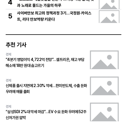
4
과 노래로 물드는 가을의 하루
사이버안보 최고위 정책과정 3기…국정원·카이스
5
트, 리더 안보역량 키운다
추천 기사
경제
“4분기 영업이익 4,722억 전망”…셀트리온, 재고 부담
해소에 18만 원대 숨고르기
경제
신제품 출시 지연에 2.30% 약세…한미반도체, 수출 둔화
우려에 매물 출회
경제
“삼성SDI 2%대 약세 마감”…EV 수요 둔화 우려에 52주
신저가권 압박