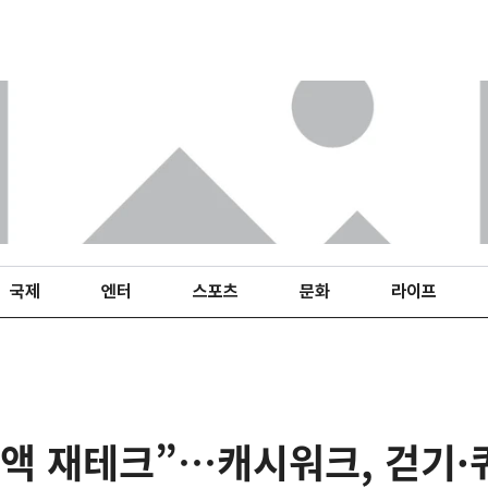
국제
엔터
스포츠
문화
라이프
액 재테크”…캐시워크, 걷기·