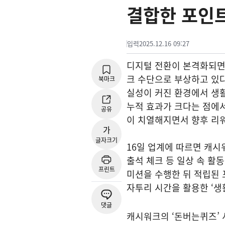
결합한 포인트
입력
2025.12.16 09:27
디지털 전환이 본격화되면
크 수단으로 부상하고 있다
북마크
실성이 커진 환경에서 생
누적 효과가 크다는 점에서
공유
이 치열해지면서 향후 리
가
글자크기
16일 업계에 따르면 캐시
출석 체크 등 일상 속 활
프린트
미션을 수행한 뒤 적립된 
자투리 시간을 활용한 ‘생
댓글
캐시워크의 ‘돈버는퀴즈’ 