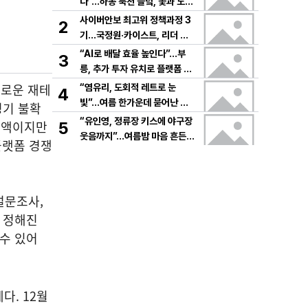
다”…하동 북천 들녘, 꽃과 노래
로 물드는 가을의 하루
사이버안보 최고위 정책과정 3
2
기…국정원·카이스트, 리더 안
보역량 키운다
“AI로 배달 효율 높인다”…부
3
릉, 추가 투자 유치로 플랫폼 혁
신 가속
새로운 재테
“염유리, 도회적 레트로 눈
4
빛”…여름 한가운데 묻어난 자
경기 불확
유의 감각→팬들 궁금증 증폭
“유인영, 정류장 키스에 야구장
소액이지만
5
웃음까지”…여름밤 마음 흔든
플랫폼 경쟁
감동→다시 궁금한 변화
설문조사,
는 정해진
 수 있어
다. 12월