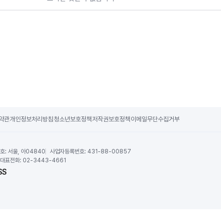
약관
개인정보처리방침
청소년보호정책
저작권보호정책
이메일무단수집거부
호:
서울, 아04840
사업자등록번호:
431-88-00857
대표전화:
02-3443-4661
SS