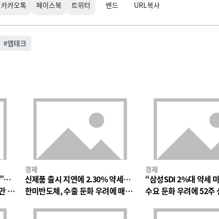
카카오톡
페이스북
트위터
밴드
URL복사
#
앱테크
경제
경제
망”…
신제품 출시 지연에 2.30% 약세…
“삼성SDI 2%대 약세 
만 원
한미반도체, 수출 둔화 우려에 매물
수요 둔화 우려에 52주
출회
박