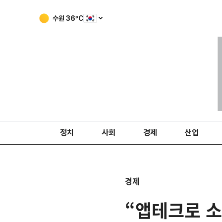
수원
36
ºC
정치
사회
경제
산업
경제
“앱테크로 소