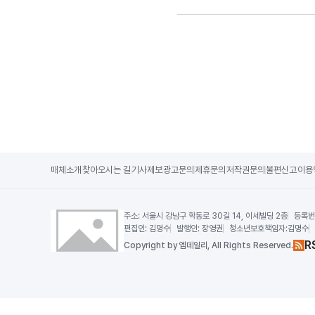
매체소개
찾아오시는 길
기사제보
광고문의
제휴문의
저작권문의
불편신고
이용
주소:
서울시 강남구 학동로 30길 14, 이세빌딩 2층
등록번
편집인:
김명수
발행인:
장영권
청소년보호책임자:
김명수
R
Copy
right by 엠데일리,
All Rights Reserved.