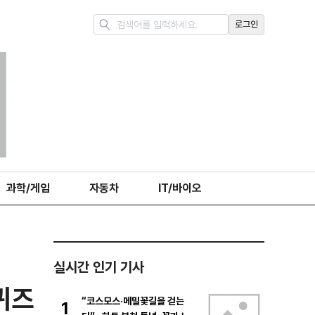
로그인
과학/게임
자동차
IT/바이오
실시간 인기 기사
퀴즈
“코스모스·메밀꽃길을 걷는
1