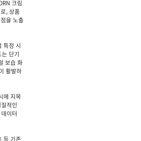
DRN 크림
로, 상품
장점을 노출
 특정 시
드는 단기
철 보습 화
이 활발하
시에 지목
 실질적인
, 데이터
 등 기존