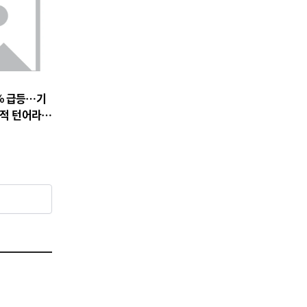
% 급등…기
실적 턴어라운