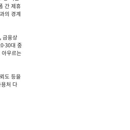
폼 간 제휴
품과의 경계
, 금융상
·30대 중
를 아우르는
신뢰도 등을
사용처 다