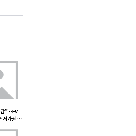
마감”…EV
 신저가권 압