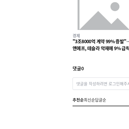
경제
"3조8000억 계약 99% 증발"
앤에프, 테슬라 악재에 9% 급
댓글
0
댓글을 작성하려면 로그인해주
추천순
최신순
답글순