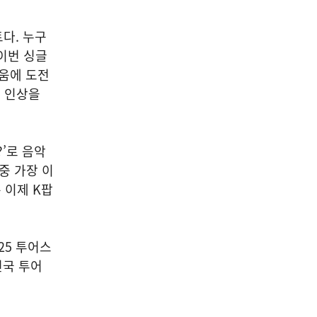
트다. 누구
이번 싱글
로움에 도전
 인상을
?’로 음악
중 가장 이
 이제 K팝
25 투어스
전국 투어