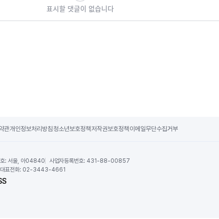
표시할 댓글이 없습니다
약관
개인정보처리방침
청소년보호정책
저작권보호정책
이메일무단수집거부
호:
서울, 아04840
사업자등록번호:
431-88-00857
대표전화:
02-3443-4661
SS