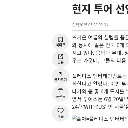
현지 투어 선
입력
2025.05.08 09:06
뜨거운 여름의 설렘을 품은
와 동시에 일본 전국 6개
북마크
지고 있다. 음악과 무대,
우는 가운데, 그들의 다음
공유
가
플레디스 엔터테인먼트는 투어스
글자크기
최한다고 알렸다. 이번 투
나가와 등 총 6개 도시를
프린트
앞서 투어스는 6월 20일
24/7:WITH:US’ 인 
댓글