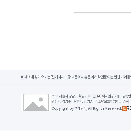
매체소개
찾아오시는 길
기사제보
광고문의
제휴문의
저작권문의
불편신고
이용
주소:
서울시 강남구 학동로 30길 14, 이세빌딩 2층
등록번
편집인:
김명수
발행인:
장영권
청소년보호책임자:
김명수
R
Copy
right by 엠데일리,
All Rights Reserved.