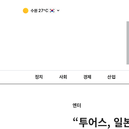
수원
27
ºC
정치
사회
경제
산업
엔터
“투어스, 일