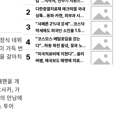
입”…식약처, 전주기 지원으로
K뷰티 고도화
다한증겔치료제 에크락겔 국내
2
상륙…동화·카켄, 피부과 시장
공략
“샤페론 2%대 강세”…코스닥
3
약세에도 외국인 소진율 1.5
9% 기록
 정식 데뷔
“코스모스·메밀꽃길을 걷는
4
다”…하동 북천 들녘, 꽃과 노래
이 가득 번
로 물드는 가을의 하루
“미국의료비에 지쳤다”…올리
록을 갈아치
5
버쌤, 왜곡보도 해명에 의료시
스템 논쟁 확산
 재팬을 개
사카, 가
과의 만남에
스 투어