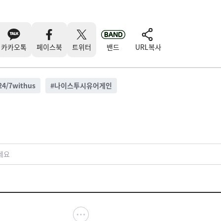
카카오톡
페이스북
트위터
밴드
URL복사
/7withus
#
나이스투시유어게인
세요