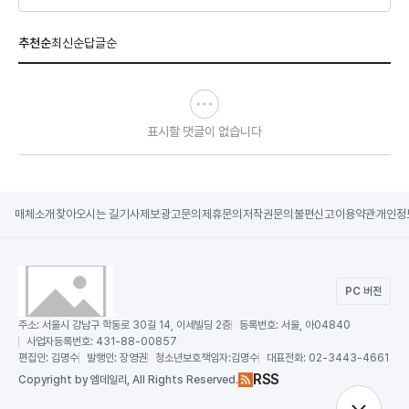
추천순
최신순
답글순
표시할 댓글이 없습니다
매체소개
찾아오시는 길
기사제보
광고문의
제휴문의
저작권문의
불편신고
이용약관
개인정
PC 버전
주소:
서울시 강남구 학동로 30길 14, 이세빌딩 2층
등록번호:
서울, 아04840
사업자등록번호:
431-88-00857
편집인:
김명수
발행인:
장영권
청소년보호책임자:
김명수
대표전화:
02-3443-4661
RSS
Copy
right by 엠데일리,
All Rights Reserved.