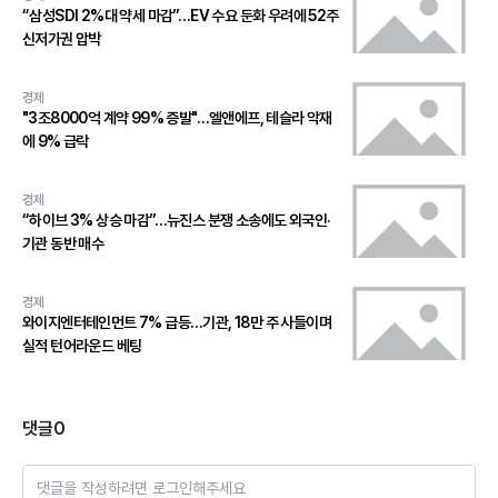
“삼성SDI 2%대 약세 마감”…EV 수요 둔화 우려에 52주
신저가권 압박
경제
"3조8000억 계약 99% 증발"…엘앤에프, 테슬라 악재
에 9% 급락
경제
“하이브 3% 상승 마감”…뉴진스 분쟁 소송에도 외국인·
기관 동반 매수
경제
와이지엔터테인먼트 7% 급등…기관, 18만 주 사들이며
실적 턴어라운드 베팅
댓글
0
댓글을 작성하려면 로그인해주세요