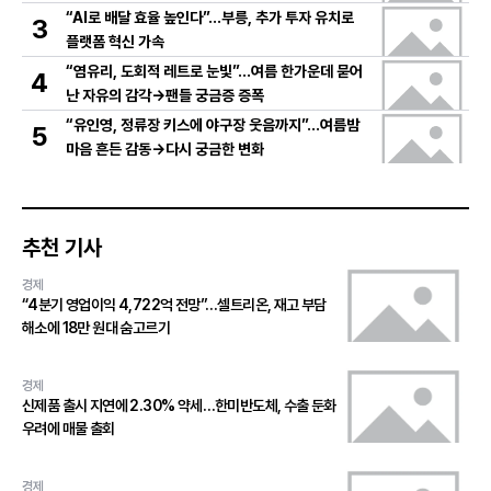
“AI로 배달 효율 높인다”…부릉, 추가 투자 유치로
3
플랫폼 혁신 가속
“염유리, 도회적 레트로 눈빛”…여름 한가운데 묻어
4
난 자유의 감각→팬들 궁금증 증폭
“유인영, 정류장 키스에 야구장 웃음까지”…여름밤
5
마음 흔든 감동→다시 궁금한 변화
추천 기사
경제
“4분기 영업이익 4,722억 전망”…셀트리온, 재고 부담
해소에 18만 원대 숨고르기
경제
신제품 출시 지연에 2.30% 약세…한미반도체, 수출 둔화
우려에 매물 출회
경제