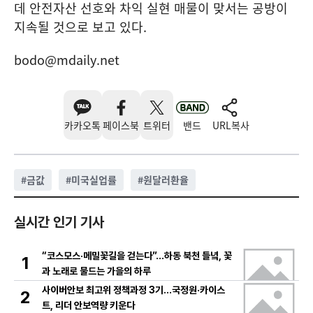
데 안전자산 선호와 차익 실현 매물이 맞서는 공방이
지속될 것으로 보고 있다.
bodo@mdaily.net
카카오톡
페이스북
트위터
밴드
URL복사
#
금값
#
미국실업률
#
원달러환율
실시간 인기 기사
“코스모스·메밀꽃길을 걷는다”…하동 북천 들녘, 꽃
1
과 노래로 물드는 가을의 하루
사이버안보 최고위 정책과정 3기…국정원·카이스
2
트, 리더 안보역량 키운다