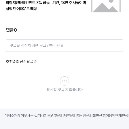
와이지엔터테인먼트 7% 급등…기관, 18만 주 사들이며
실적 턴어라운드 베팅
댓글
0
댓글을 작성하려면 로그인해주세요
추천순
최신순
답글순
표시할 댓글이 없습니다
매체소개
찾아오시는 길
기사제보
광고문의
제휴문의
저작권문의
불편신고
이용약관
개인정