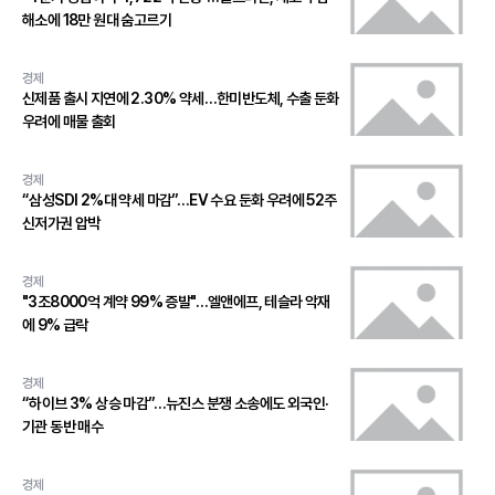
해소에 18만 원대 숨고르기
경제
신제품 출시 지연에 2.30% 약세…한미반도체, 수출 둔화
우려에 매물 출회
경제
“삼성SDI 2%대 약세 마감”…EV 수요 둔화 우려에 52주
신저가권 압박
경제
"3조8000억 계약 99% 증발"…엘앤에프, 테슬라 악재
에 9% 급락
경제
“하이브 3% 상승 마감”…뉴진스 분쟁 소송에도 외국인·
기관 동반 매수
경제