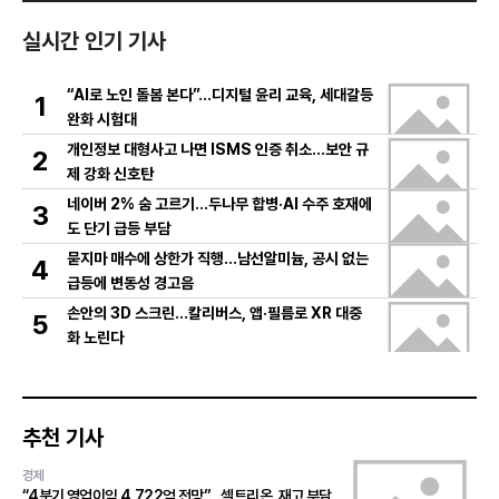
실시간 인기 기사
“AI로 노인 돌봄 본다”…디지털 윤리 교육, 세대갈등
1
완화 시험대
개인정보 대형사고 나면 ISMS 인증 취소…보안 규
2
제 강화 신호탄
네이버 2% 숨 고르기…두나무 합병·AI 수주 호재에
3
도 단기 급등 부담
묻지마 매수에 상한가 직행…남선알미늄, 공시 없는
4
급등에 변동성 경고음
손안의 3D 스크린…칼리버스, 앱·필름로 XR 대중
5
화 노린다
추천 기사
경제
“4분기 영업이익 4,722억 전망”…셀트리온, 재고 부담