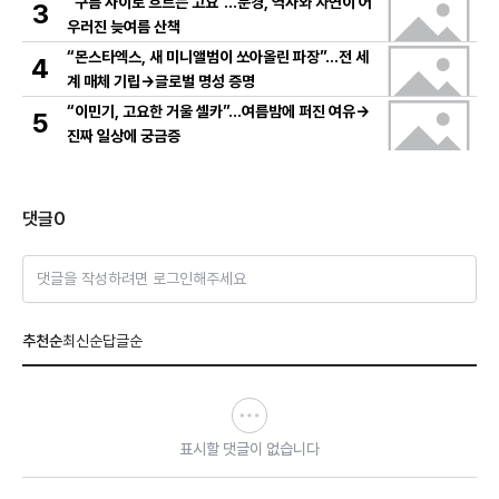
“구름 사이로 흐르는 고요”…문경, 역사와 자연이 어
3
우러진 늦여름 산책
“몬스타엑스, 새 미니앨범이 쏘아올린 파장”…전 세
4
계 매체 기립→글로벌 명성 증명
“이민기, 고요한 거울 셀카”…여름밤에 퍼진 여유→
5
진짜 일상에 궁금증
댓글
0
댓글을 작성하려면 로그인해주세요
추천순
최신순
답글순
표시할 댓글이 없습니다