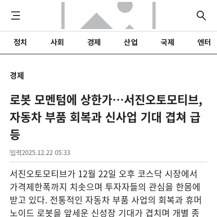
정치
사회
경제
산업
국제
엔터
경제
로봇 모멘텀에 상한가…서진오토모티브,
자동차 부품 회복과 신사업 기대 겹쳐 급
등
입력
2025.12.22 05:33
서진오토모티브가 12월 22일 오후 코스닥 시장에서
가격제한폭까지 치솟으며 투자자들의 관심을 한몸에
받고 있다. 전통적인 자동차 부품 사업의 회복과 휴머
노이드 로봇을 앞세운 신성장 기대가 겹치며 개별 종