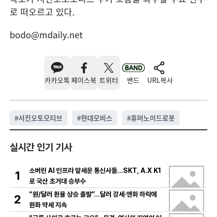
로 떠오르고 있다.
bodo@mdaily.net
카카오톡
페이스북
트위터
밴드
URL복사
#
서진오토모티브
#
현대모비스
#
휴머노이드로봇
실시간 인기 기사
소버린 AI 인프라 앞세운 통신사들…SKT, A.X K1
1
로 국산 초거대 승부수
“원/달러 환율 상승 출발”…달러 강세·엔화 하락에
2
원화 약세 지속