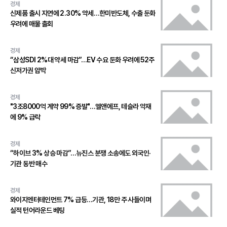
경제
신제품 출시 지연에 2.30% 약세…한미반도체, 수출 둔화
우려에 매물 출회
경제
“삼성SDI 2%대 약세 마감”…EV 수요 둔화 우려에 52주
신저가권 압박
경제
"3조8000억 계약 99% 증발"…엘앤에프, 테슬라 악재
에 9% 급락
경제
“하이브 3% 상승 마감”…뉴진스 분쟁 소송에도 외국인·
기관 동반 매수
경제
와이지엔터테인먼트 7% 급등…기관, 18만 주 사들이며
실적 턴어라운드 베팅