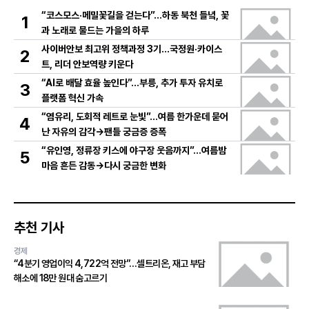
“코스모스·메밀꽃길을 걷는다”…하동 북천 들녘, 꽃
1
과 노래로 물드는 가을의 하루
사이버안보 최고위 정책과정 3기…국정원·카이스
2
트, 리더 안보역량 키운다
“AI로 배달 효율 높인다”…부릉, 추가 투자 유치로
3
플랫폼 혁신 가속
“염유리, 도회적 레트로 눈빛”…여름 한가운데 묻어
4
난 자유의 감각→팬들 궁금증 증폭
“유인영, 정류장 키스에 야구장 웃음까지”…여름밤
5
마음 흔든 감동→다시 궁금한 변화
추천 기사
경제
“4분기 영업이익 4,722억 전망”…셀트리온, 재고 부담
해소에 18만 원대 숨고르기