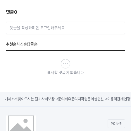
댓글
0
댓글을 작성하려면 로그인해주세요
추천순
최신순
답글순
표시할 댓글이 없습니다
매체소개
찾아오시는 길
기사제보
광고문의
제휴문의
저작권문의
불편신고
이용약관
개인정
PC 버전