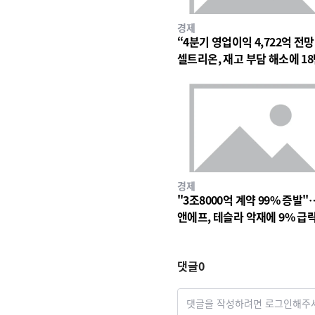
경제
“4분기 영업이익 4,722억 전
셀트리온, 재고 부담 해소에 18
대 숨고르기
경제
"3조8000억 계약 99% 증발"
앤에프, 테슬라 악재에 9% 급
댓글
0
댓글을 작성하려면 로그인해주