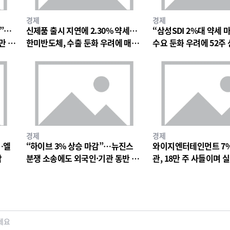
경제
경제
망”…
신제품 출시 지연에 2.30% 약세…
“삼성SDI 2%대 약세 
만 원
한미반도체, 수출 둔화 우려에 매물
수요 둔화 우려에 52주
출회
박
경제
경제
…엘
“하이브 3% 상승 마감”…뉴진스
와이지엔터테인먼트 7
락
분쟁 소송에도 외국인·기관 동반 매
관, 18만 주 사들이며 
수
드 베팅
세요