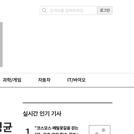
로그인
과학/게임
자동차
IT/바이오
실시간 인기 기사
평균
“코스모스·메밀꽃길을 걷는
1