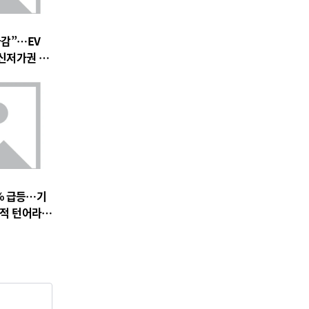
마감”…EV
 신저가권 압
% 급등…기
실적 턴어라운