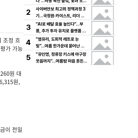
다”…하동 북천 들녘, 꽃과 노래
로 물드는 가을의 하루
사이버안보 최고위 정책과정 3
2
기…국정원·카이스트, 리더 안
보역량 키운다
“AI로 배달 효율 높인다”…부
3
릉, 추가 투자 유치로 플랫폼 혁
신 가속
기 조정 흐
“염유리, 도회적 레트로 눈
4
빛”…여름 한가운데 묻어난 자
재평가 가능
유의 감각→팬들 궁금증 증폭
“유인영, 정류장 키스에 야구장
5
웃음까지”…여름밤 마음 흔든
감동→다시 궁금한 변화
260원 대
,315원,
대금이 전일