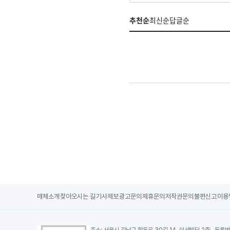
추천순
최신순
답글순
매체소개
찾아오시는 길
기사제보
광고문의
제휴문의
저작권문의
불편신고
이용