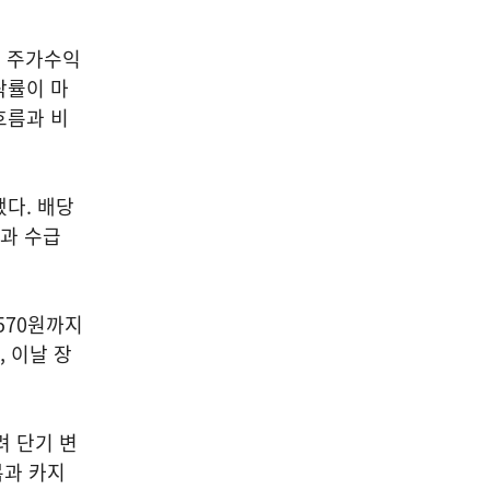
. 주가수익
등락률이 마
흐름과 비
됐다. 배당
성과 수급
,570원까지
, 이날 장
려 단기 변
복과 카지