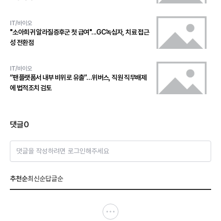
IT/바이오
"소아희귀 알라질증후군 첫 급여"...GC녹십자, 치료 접근
성 전환점
IT/바이오
“팬플랫폼서 내부 비위로 유출”…위버스, 직원 직무배제
에 법적조치 검토
댓글
0
댓글을 작성하려면 로그인해주세요
추천순
최신순
답글순