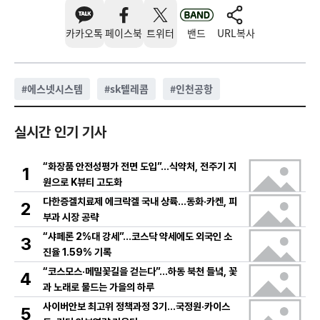
카카오톡
페이스북
트위터
밴드
URL복사
#
에스넷시스템
#
sk텔레콤
#
인천공항
실시간 인기 기사
“화장품 안전성평가 전면 도입”…식약처, 전주기 지
1
원으로 K뷰티 고도화
다한증겔치료제 에크락겔 국내 상륙…동화·카켄, 피
2
부과 시장 공략
“샤페론 2%대 강세”…코스닥 약세에도 외국인 소
3
진율 1.59% 기록
“코스모스·메밀꽃길을 걷는다”…하동 북천 들녘, 꽃
4
과 노래로 물드는 가을의 하루
사이버안보 최고위 정책과정 3기…국정원·카이스
5