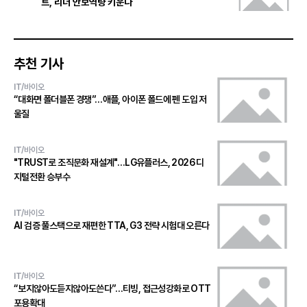
트, 리더 안보역량 키운다
추천 기사
IT/바이오
“대화면 폴더블폰 경쟁”…애플, 아이폰 폴드에 펜 도입 저
울질
IT/바이오
"TRUST로 조직문화 재설계"…LG유플러스, 2026 디
지털전환 승부수
IT/바이오
AI 검증 풀스택으로 재편한 TTA, G3 전략 시험대 오른다
IT/바이오
“보지않아도듣지않아도쓴다”…티빙, 접근성강화로 OTT
포용확대