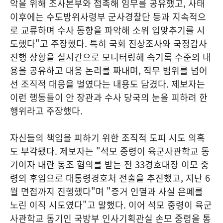
악을 위해 조사본부와 접촉해 임무를 공유했고, 사태
이후에는 수도방위사령부 군사경찰단 등과 지속적으
로 교류하며 수사 동향을 파악해 소위 입맞추기를 시
도했다"고 주장했다. 특히 국회 진상조사와 국정감사
진행 상황을 실시간으로 모니터링해 속기록 수준의 내
용을 공유하고 대응 논리를 짜내며, 직무 범위를 넘어
선 조직적 대응을 벌였다는 내용도 담겼다. 제보자는
이런 행동들이 안 장관과 수사 당국의 눈을 피하려 한
행위라고 주장했다.
자신들의 책임을 피하기 위한 조직적 도피 시도 의혹
도 부각됐다. 제보자는 "석모 중령이 육군사관학교 동
기이자 내란 동조 혐의를 받는 전 33경호대장 이모 중
령의 후임으로 대통령경호처 전출을 추진했고, 지난 6
월 면접까지 진행했다"며 "증거 인멸과 사실 은폐를
노린 이직 시도였다"고 말했다. 이어 석모 중령이 육군
사관학교 동기인 국방부 인사기획관실 손모 중령을 통