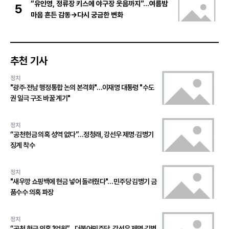
“유인영, 정류장 키스에 야구장 웃음까지”…여름밤
5
마음 흔든 감동→다시 궁금한 변화
추천 기사
정치
"광주·전남 행정통합 논의 본격화"…이재명 대통령 "수도
권 일극 구조 바꿀 계기"
정치
“공천헌금 의혹 성역 없다”…정청래, 강선우 제명·김병기
징계 착수
정치
"새우깡 쇼핑백에 현금 넣어 돌려줬다"…민주당 김병기 금
품수수 의혹 파장
정치
“공천 헌금 의혹 1억원”…더불어민주당, 강선우 제명·김병