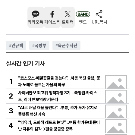
카카오톡
페이스북
트위터
밴드
URL복사
#
안규백
#
국방부
#
육군수사단
실시간 인기 기사
“코스모스·메밀꽃길을 걷는다”…하동 북천 들녘, 꽃
1
과 노래로 물드는 가을의 하루
사이버안보 최고위 정책과정 3기…국정원·카이스
2
트, 리더 안보역량 키운다
“AI로 배달 효율 높인다”…부릉, 추가 투자 유치로
3
플랫폼 혁신 가속
“염유리, 도회적 레트로 눈빛”…여름 한가운데 묻어
4
난 자유의 감각→팬들 궁금증 증폭