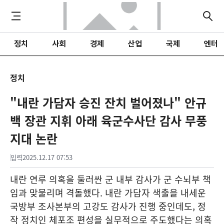
정치
사회
경제
산업
국제
엔터
정치
"내란 가담자 승진 잔치 벌어졌나" 안규
백 장관 지휘 아래 육군수사단 감사 무풍
지대 논란
입력
2025.12.17 07:53
내란 연루 의혹을 둘러싼 군 내부 감사가 군 수뇌부 책
임과 맞물리며 격돌했다. 내란 가담자 색출을 내세운
국방부 조사본부의 고강도 감사가 진행 중인데도, 정
작 정치인 체포조 편성을 실무적으로 주도했다는 의혹