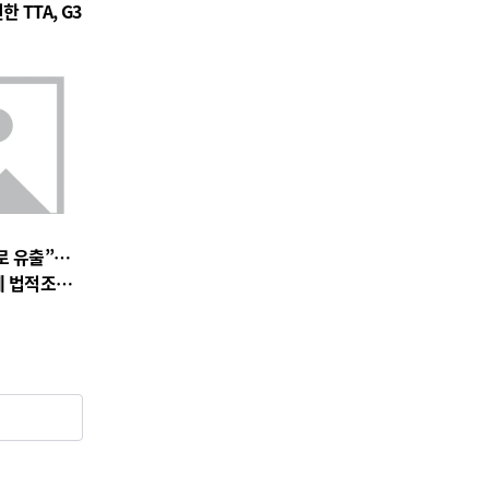
 TTA, G3
로 유출”…
에 법적조치