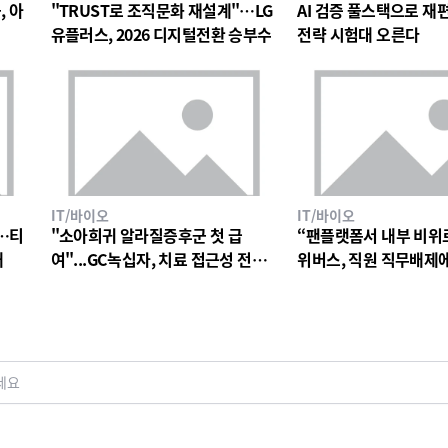
, 아
"TRUST로 조직문화 재설계"…LG
AI 검증 풀스택으로 재편한
유플러스, 2026 디지털전환 승부수
전략 시험대 오른다
IT/바이오
IT/바이오
…티
"소아희귀 알라질증후군 첫 급
“팬플랫폼서 내부 비위
대
여"...GC녹십자, 치료 접근성 전환
위버스, 직원 직무배제
점
검토
세요