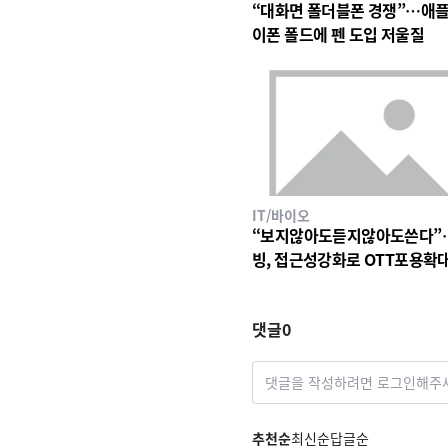
“대화면 폴더블폰 경쟁”…애플
이폰 폴드에 펜 도입 저울질
IT/바이오
“보지않아도듣지않아도쓴다”
빙, 접근성강화로 OTT포용확
댓글
0
댓글을 작성하려면 로그인해주
추천순
최신순
답글순