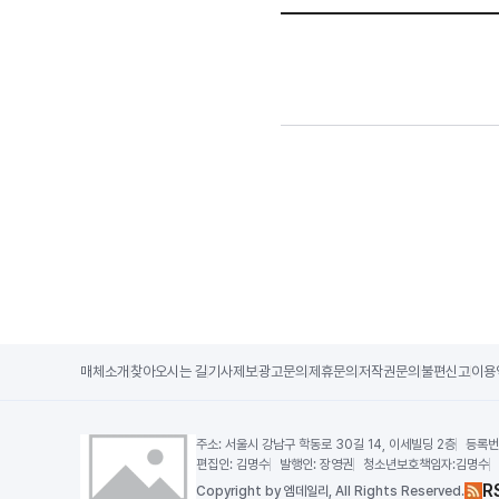
매체소개
찾아오시는 길
기사제보
광고문의
제휴문의
저작권문의
불편신고
이용
주소:
서울시 강남구 학동로 30길 14, 이세빌딩 2층
등록번
편집인:
김명수
발행인:
장영권
청소년보호책임자:
김명수
R
Copy
right by 엠데일리,
All Rights Reserved.