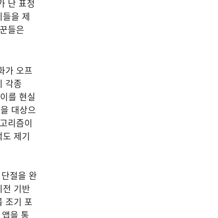
가 난 표정
이들을 제
리꾼들은
화가 오프
이 각종
 이를 현실
생을 대상으
알고리즘이
적도 제기
 단절을 완
비전 기반
 조기 포
 앱을 통