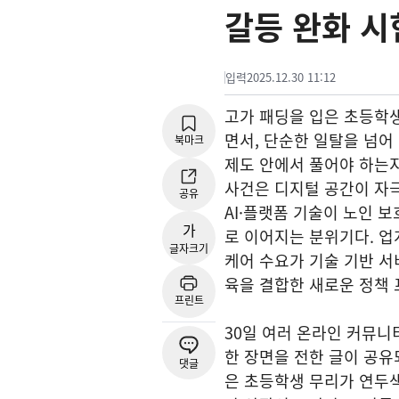
갈등 완화 시
입력
2025.12.30 11:12
고가 패딩을 입은 초등학
면서, 단순한 일탈을 넘어
북마크
제도 안에서 풀어야 하는지
사건은 디지털 공간이 자
공유
AI·플랫폼 기술이 노인 
가
로 이어지는 분위기다. 업
글자크기
케어 수요가 기술 기반 서
육을 결합한 새로운 정책
프린트
30일 여러 온라인 커뮤
한 장면을 전한 글이 공유
댓글
은 초등학생 무리가 연두색