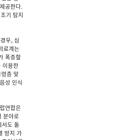
 제공한다.
 조기 탐지
경우, 심
 의료계는
가 폭증할
을 이용한
고령층 맞
 음성 인식
유럽연합은
험 분야로
에서도 돌
별 방지 가