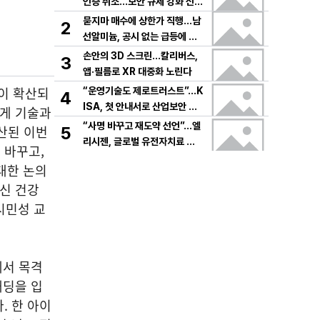
인증 취소…보안 규제 강화 신호
탄
묻지마 매수에 상한가 직행…남
2
선알미늄, 공시 없는 급등에 변
동성 경고음
손안의 3D 스크린…칼리버스,
3
앱·필름로 XR 대중화 노린다
이 확산되
“운영기술도 제로트러스트”…K
4
ISA, 첫 안내서로 산업보안 재
떻게 기술과
편
“사명 바꾸고 재도약 선언”…엘
산된 이번
5
리시젠, 글로벌 유전자치료 공
 바꾸고,
략
대한 논의
정신 건강
시민성 교
에서 목격
패딩을 입
. 한 아이