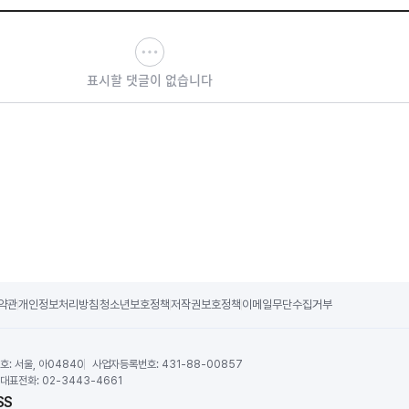
표시할 댓글이 없습니다
약관
개인정보처리방침
청소년보호정책
저작권보호정책
이메일무단수집거부
호:
서울, 아04840
사업자등록번호:
431-88-00857
대표전화:
02-3443-4661
SS