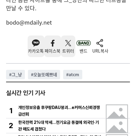
만날 수 있다.
bodo@mdaily.net
카카오톡
페이스북
트위터
밴드
URL복사
#
그_냥
#
오늘또예쁘네
#
atcm
실시간 인기 기사
개인정보유출 후쿠팡DAU붕괴…e커머스신뢰경쟁
1
급선회
한국전력 2%대 약세…전기요금 동결에 외국인·기
2
관 매도세 겹쳤다