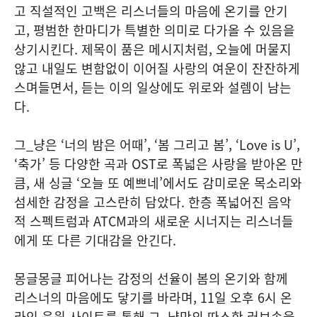
고 직설적인 고백은 리스너들의 마음에 온기를 안기
고, 평범한 한마디가 특별한 의미로 다가올 수 있음을
상기시킨다. 제목이 품은 메시지처럼, 오늘에 머물지
않고 내일도 변함없이 이어질 사랑의 여운이 잔잔하게
스며들면서, 듣는 이의 일상에도 위로와 설렘이 남는
다.
그_냥은 ‘너의 밤은 어때’, ‘봄 그리고 봄’, ‘Love is U’,
‘축가’ 등 다양한 곡과 OST로 폭넓은 사랑을 받아온 만
큼, 새 싱글 ‘오늘 또 예쁘네’에서도 감미로운 목소리와
섬세한 감정을 고스란히 담았다. 한층 폭넓어진 음악
적 스펙트럼과 ATCM과의 새로운 시너지는 리스너들
에게 또 다른 기대감을 안긴다.
몽글몽글 피어나는 감정의 선율이 봄의 온기와 함께
리스너의 마음에도 닿기를 바라며, 11일 오후 6시 온
라인 음원 사이트를 통해 그_냥만의 따스한 러브송을