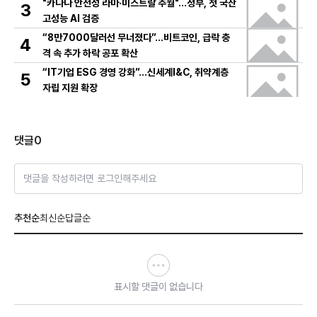
"카나나 안전성 라마·미스트랄 추월"…정부, 첫 국산
3
고성능 AI 검증
“8만7000달러선 무너졌다”…비트코인, 급락 충
4
격 속 추가 하락 공포 확산
“IT기업 ESG 경영 강화”…신세계I&C, 취약계층
5
자립 지원 확장
댓글
0
댓글을 작성하려면 로그인해주세요
추천순
최신순
답글순
표시할 댓글이 없습니다