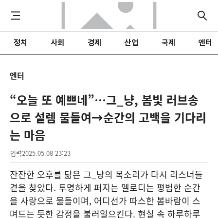
정치
사회
경제
산업
국제
엔터
엔터
“오늘 또 예쁘네”…그_냥, 봄빛 러브송
으로 설렘 물들여→순간의 고백을 기다리
는 마음
입력
2025.05.08 23:23
잔잔한 오후를 닮은 그_냥의 목소리가 다시 리스너들
곁을 찾았다. 투명하게 퍼지는 멜로디는 평범한 순간
을 사랑으로 물들이며, 어디선가 따스한 봄바람이 스
며드는 듯한 감정을 불러일으킨다. 현실 속 하루하루