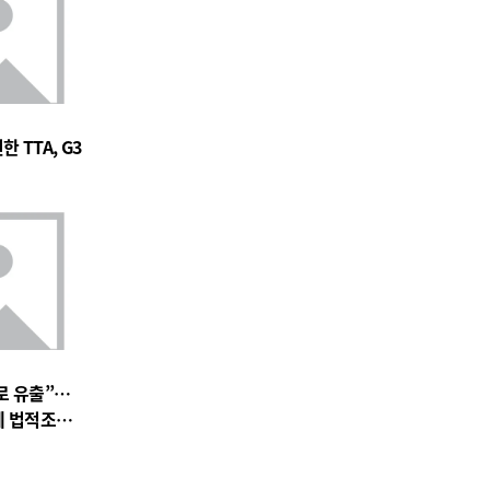
 TTA, G3
로 유출”…
에 법적조치