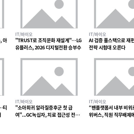
IT/바이오
IT/바이오
, 아
"TRUST로 조직문화 재설계"…LG
AI 검증 풀스택으로 재편한
유플러스, 2026 디지털전환 승부수
전략 시험대 오른다
IT/바이오
IT/바이오
…티
"소아희귀 알라질증후군 첫 급
“팬플랫폼서 내부 비위
대
여"...GC녹십자, 치료 접근성 전환
위버스, 직원 직무배제
점
검토