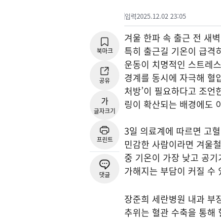
입력
2025.12.02 23:05
겨울 한파 속 출근 전 새
특히 출근길 기온이 급격
북마크
운동이 치명적인 스트레스
경계를 동시에 자극해 혈압
공유
처방’이 필요하다고 조언
가
링이 확산되는 배경에도 이
글자크기
3일 의료계에 따르면 고혈
프린트
민감한 사람이라면 겨울철 
중 기온이 가장 낮고 공기
가해지는 부담이 커질 수 
댓글
장준희 세란병원 내과 부장
추위는 혈관 수축을 통해 