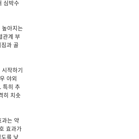
돼 심박수
게 높아지는
혈관계 부
어짐과 골
을 시작하기
경우 야외
 특히 추
격히 치솟
효과는 약
보호 효과가
점도를 낮