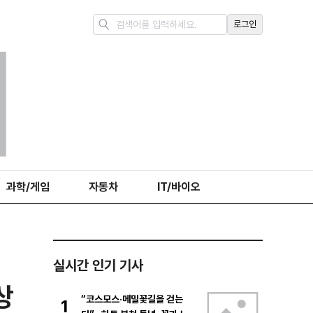
로그인
과학/게임
자동차
IT/바이오
실시간 인기 기사
상
“코스모스·메밀꽃길을 걷는
1