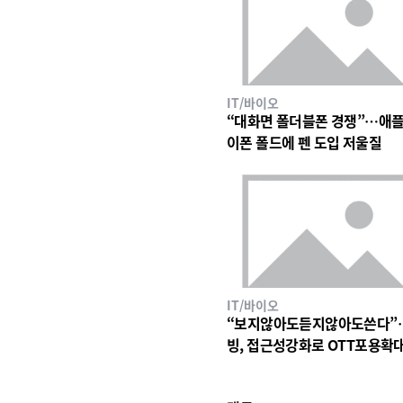
IT/바이오
“대화면 폴더블폰 경쟁”…애플
이폰 폴드에 펜 도입 저울질
IT/바이오
“보지않아도듣지않아도쓴다”
빙, 접근성강화로 OTT포용확