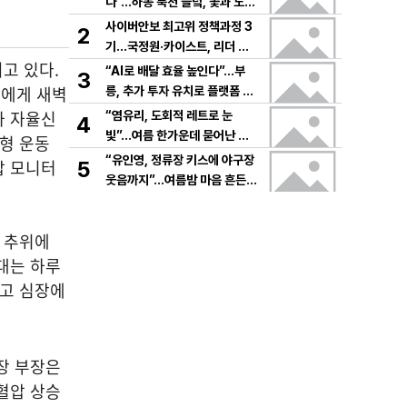
다”…하동 북천 들녘, 꽃과 노래
로 물드는 가을의 하루
사이버안보 최고위 정책과정 3
2
기…국정원·카이스트, 리더 안
고 있다.
보역량 키운다
“AI로 배달 효율 높인다”…부
3
들에게 새벽
릉, 추가 투자 유치로 플랫폼 혁
신 가속
과 자율신
“염유리, 도회적 레트로 눈
4
빛”…여름 한가운데 묻어난 자
울형 운동
유의 감각→팬들 궁금증 증폭
“유인영, 정류장 키스에 야구장
압 모니터
5
웃음까지”…여름밤 마음 흔든
감동→다시 궁금한 변화
 추위에
대는 하루
르고 심장에
장 부장은
혈압 상승