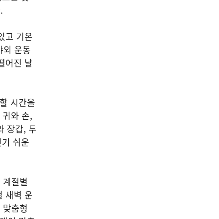
.
있고 기온
야외 운동
떨어진 날
응할 시간을
 귀와 손,
 장갑, 두
벗기 쉬운
 계절별
 새벽 운
 맞춤형