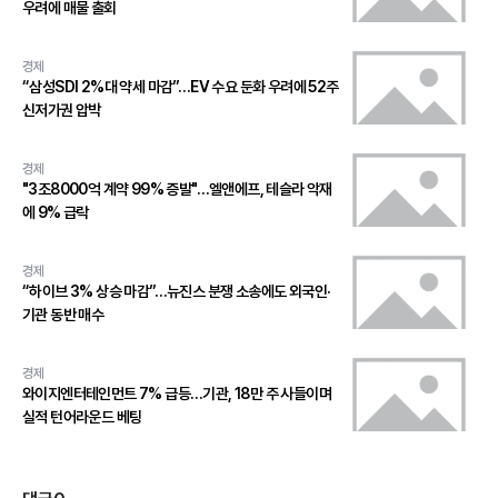
우려에 매물 출회
경제
“삼성SDI 2%대 약세 마감”…EV 수요 둔화 우려에 52주
신저가권 압박
경제
"3조8000억 계약 99% 증발"…엘앤에프, 테슬라 악재
에 9% 급락
경제
“하이브 3% 상승 마감”…뉴진스 분쟁 소송에도 외국인·
기관 동반 매수
경제
와이지엔터테인먼트 7% 급등…기관, 18만 주 사들이며
실적 턴어라운드 베팅