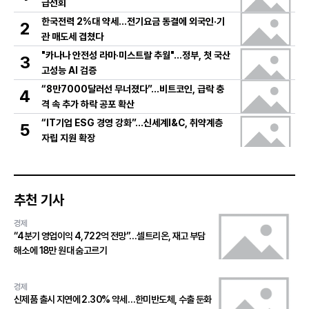
급선회
한국전력 2%대 약세…전기요금 동결에 외국인·기
2
관 매도세 겹쳤다
"카나나 안전성 라마·미스트랄 추월"…정부, 첫 국산
3
고성능 AI 검증
“8만7000달러선 무너졌다”…비트코인, 급락 충
4
격 속 추가 하락 공포 확산
“IT기업 ESG 경영 강화”…신세계I&C, 취약계층
5
자립 지원 확장
추천 기사
경제
“4분기 영업이익 4,722억 전망”…셀트리온, 재고 부담
해소에 18만 원대 숨고르기
경제
신제품 출시 지연에 2.30% 약세…한미반도체, 수출 둔화