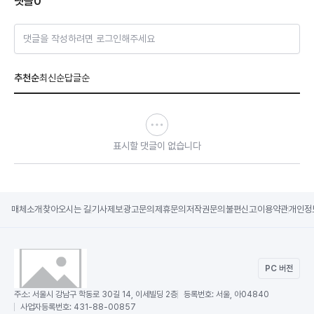
댓글
0
댓글을 작성하려면 로그인해주세요
추천순
최신순
답글순
표시할 댓글이 없습니다
매체소개
찾아오시는 길
기사제보
광고문의
제휴문의
저작권문의
불편신고
이용약관
개인정
PC 버전
주소:
서울시 강남구 학동로 30길 14, 이세빌딩 2층
등록번호:
서울, 아04840
사업자등록번호:
431-88-00857