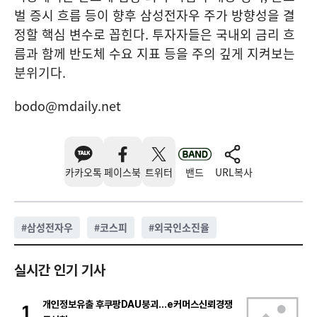
벌 증시 흐름 등이 향후 삼성전자우 주가 방향성을 결
정할 핵심 변수로 꼽힌다. 투자자들은 국내외 금리 흐
름과 함께 반도체 수요 지표 등을 주의 깊게 지켜보는
분위기다.
bodo@mdaily.net
카카오톡
페이스북
트위터
밴드
URL복사
#
삼성전자우
#
코스피
#
외국인소진율
실시간 인기 기사
개인정보유출 후쿠팡DAU붕괴…e커머스신뢰경쟁
1