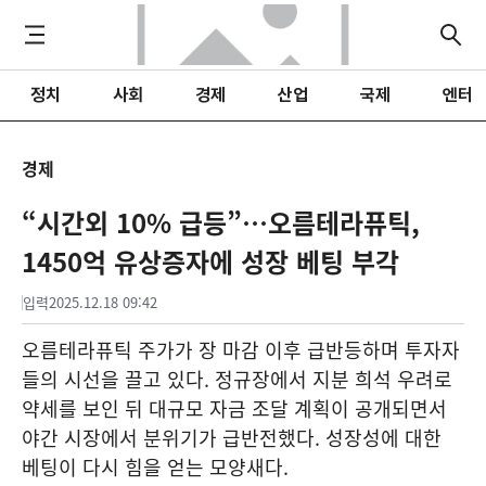
정치
사회
경제
산업
국제
엔터
경제
“시간외 10% 급등”…오름테라퓨틱,
1450억 유상증자에 성장 베팅 부각
입력
2025.12.18 09:42
오름테라퓨틱 주가가 장 마감 이후 급반등하며 투자자
들의 시선을 끌고 있다. 정규장에서 지분 희석 우려로
약세를 보인 뒤 대규모 자금 조달 계획이 공개되면서
야간 시장에서 분위기가 급반전했다. 성장성에 대한
베팅이 다시 힘을 얻는 모양새다.