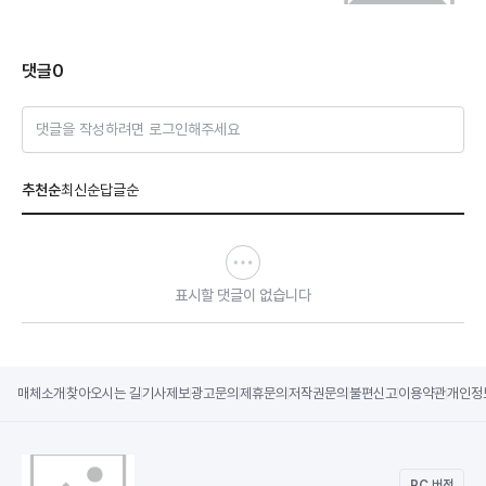
댓글
0
댓글을 작성하려면 로그인해주세요
추천순
최신순
답글순
표시할 댓글이 없습니다
매체소개
찾아오시는 길
기사제보
광고문의
제휴문의
저작권문의
불편신고
이용약관
개인정
PC 버전