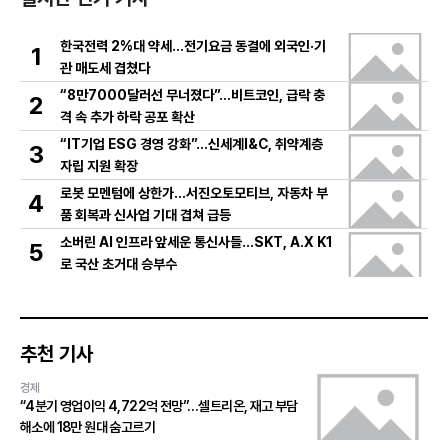
한국전력 2%대 약세…전기요금 동결에 외국인·기
1
관 매도세 겹쳤다
“8만7000달러선 무너졌다”…비트코인, 급락 충
2
격 속 추가 하락 공포 확산
“IT기업 ESG 경영 강화”…신세계I&C, 취약계층
3
자립 지원 확장
로봇 모멘텀에 상한가…서진오토모티브, 자동차 부
4
품 회복과 신사업 기대 겹쳐 급등
소버린 AI 인프라 앞세운 통신사들…SKT, A.X K1
5
로 국산 초거대 승부수
추천 기사
경제
“4분기 영업이익 4,722억 전망”…셀트리온, 재고 부담
해소에 18만 원대 숨고르기