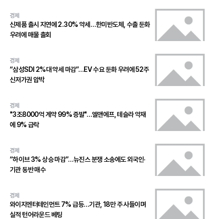
경제
신제품 출시 지연에 2.30% 약세…한미반도체, 수출 둔화
우려에 매물 출회
경제
“삼성SDI 2%대 약세 마감”…EV 수요 둔화 우려에 52주
신저가권 압박
경제
"3조8000억 계약 99% 증발"…엘앤에프, 테슬라 악재
에 9% 급락
경제
“하이브 3% 상승 마감”…뉴진스 분쟁 소송에도 외국인·
기관 동반 매수
경제
와이지엔터테인먼트 7% 급등…기관, 18만 주 사들이며
실적 턴어라운드 베팅