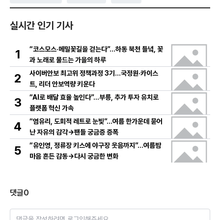
실시간 인기 기사
“코스모스·메밀꽃길을 걷는다”…하동 북천 들녘, 꽃
1
과 노래로 물드는 가을의 하루
사이버안보 최고위 정책과정 3기…국정원·카이스
2
트, 리더 안보역량 키운다
“AI로 배달 효율 높인다”…부릉, 추가 투자 유치로
3
플랫폼 혁신 가속
“염유리, 도회적 레트로 눈빛”…여름 한가운데 묻어
4
난 자유의 감각→팬들 궁금증 증폭
“유인영, 정류장 키스에 야구장 웃음까지”…여름밤
5
마음 흔든 감동→다시 궁금한 변화
댓글
0
댓글을 작성하려면 로그인해주세요