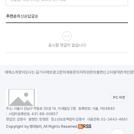
추천순
최신순
답글순
표시할 댓글이 없습니다
매체소개
찾아오시는 길
기사제보
광고문의
제휴문의
저작권문의
불편신고
이용약관
개인정
PC 버전
주소:
서울시 강남구 학동로 30길 14, 이세빌딩 2층
등록번호:
서울, 아04840
사업자등록번호:
431-88-00857
편집인:
김명수
발행인:
장영권
청소년보호책임자:
김명수
대표전화:
02-3443-4661
RSS
Copy
right by 엠데일리,
All Rights Reserved.