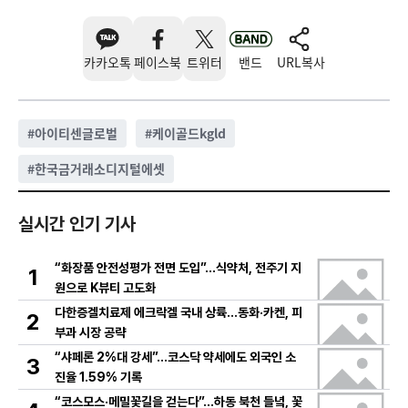
카카오톡
페이스북
트위터
밴드
URL복사
#
아이티센글로벌
#
케이골드kgld
#
한국금거래소디지털에셋
실시간 인기 기사
“화장품 안전성평가 전면 도입”…식약처, 전주기 지
1
원으로 K뷰티 고도화
다한증겔치료제 에크락겔 국내 상륙…동화·카켄, 피
2
부과 시장 공략
“샤페론 2%대 강세”…코스닥 약세에도 외국인 소
3
진율 1.59% 기록
“코스모스·메밀꽃길을 걷는다”…하동 북천 들녘, 꽃