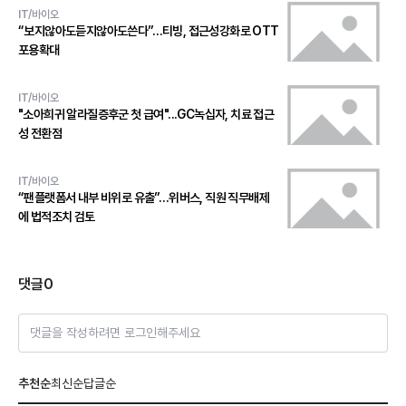
IT/바이오
“보지않아도듣지않아도쓴다”…티빙, 접근성강화로 OTT
포용확대
IT/바이오
"소아희귀 알라질증후군 첫 급여"...GC녹십자, 치료 접근
성 전환점
IT/바이오
“팬플랫폼서 내부 비위로 유출”…위버스, 직원 직무배제
에 법적조치 검토
댓글
0
댓글을 작성하려면 로그인해주세요
추천순
최신순
답글순