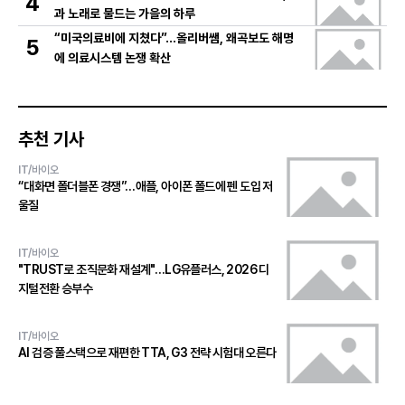
4
과 노래로 물드는 가을의 하루
“미국의료비에 지쳤다”…올리버쌤, 왜곡보도 해명
5
에 의료시스템 논쟁 확산
추천 기사
IT/바이오
“대화면 폴더블폰 경쟁”…애플, 아이폰 폴드에 펜 도입 저
울질
IT/바이오
"TRUST로 조직문화 재설계"…LG유플러스, 2026 디
지털전환 승부수
IT/바이오
AI 검증 풀스택으로 재편한 TTA, G3 전략 시험대 오른다