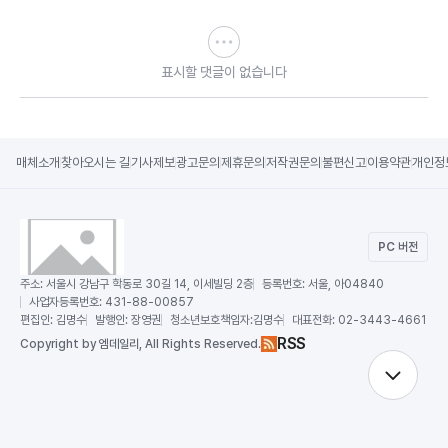
표시할 댓글이 없습니다
매체소개
찾아오시는 길
기사제보
광고문의
제휴문의
저작권문의
불편신고
이용약관
개인정
PC 버전
주소:
서울시 강남구 학동로 30길 14, 이세빌딩 2층
등록번호:
서울, 아04840
사업자등록번호:
431-88-00857
편집인:
김명수
발행인:
장영권
청소년보호책임자:
김명수
대표전화:
02-3443-4661
RSS
Copy
right by 엠데일리,
All Rights Reserved.