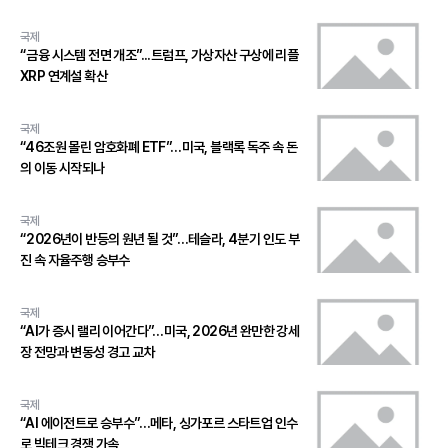
국제
“금융 시스템 전면 개조”...트럼프, 가상자산 구상에 리플
XRP 연계설 확산
국제
“46조원 몰린 암호화폐 ETF”…미국, 블랙록 독주 속 돈
의 이동 시작되나
국제
“2026년이 반등의 원년 될 것”…테슬라, 4분기 인도 부
진 속 자율주행 승부수
국제
“AI가 증시 랠리 이어간다”…미국, 2026년 완만한 강세
장 전망과 변동성 경고 교차
국제
“AI 에이전트로 승부수”…메타, 싱가포르 스타트업 인수
로 빅테크 경쟁 가속