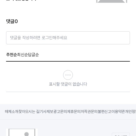
댓글
0
댓글을 작성하려면 로그인해주세요
추천순
최신순
답글순
표시할 댓글이 없습니다
매체소개
찾아오시는 길
기사제보
광고문의
제휴문의
저작권문의
불편신고
이용약관
개인정