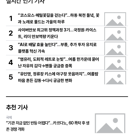
실시간 인기 기사
“코스모스·메밀꽃길을 걷는다”…하동 북천 들녘, 꽃
1
과 노래로 물드는 가을의 하루
사이버안보 최고위 정책과정 3기…국정원·카이스
2
트, 리더 안보역량 키운다
“AI로 배달 효율 높인다”…부릉, 추가 투자 유치로
3
플랫폼 혁신 가속
“염유리, 도회적 레트로 눈빛”…여름 한가운데 묻어
4
난 자유의 감각→팬들 궁금증 증폭
“유인영, 정류장 키스에 야구장 웃음까지”…여름밤
5
마음 흔든 감동→다시 궁금한 변화
추천 기사
국제
“기관 자금 없인 반등 어렵다”…카르다노, 60 폭락 후 생
존 경쟁 격화