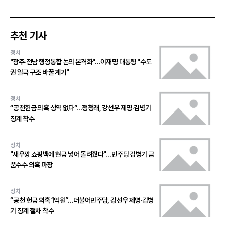
추천 기사
정치
"광주·전남 행정통합 논의 본격화"…이재명 대통령 "수도
권 일극 구조 바꿀 계기"
정치
“공천헌금 의혹 성역 없다”…정청래, 강선우 제명·김병기
징계 착수
정치
"새우깡 쇼핑백에 현금 넣어 돌려줬다"…민주당 김병기 금
품수수 의혹 파장
정치
“공천 헌금 의혹 1억원”…더불어민주당, 강선우 제명·김병
기 징계 절차 착수