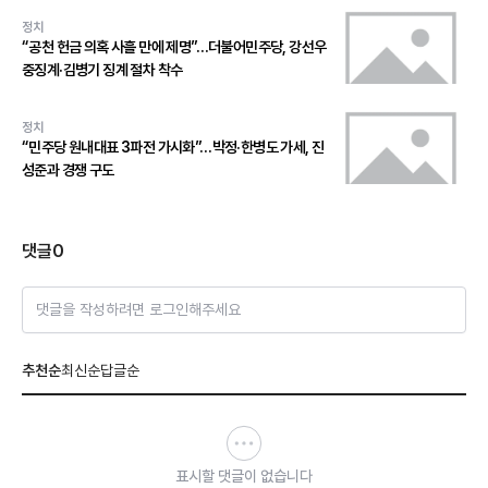
정치
“공천 헌금 의혹 사흘 만에 제명”…더불어민주당, 강선우
중징계·김병기 징계 절차 착수
정치
“민주당 원내대표 3파전 가시화”…박정·한병도 가세, 진
성준과 경쟁 구도
댓글
0
댓글을 작성하려면 로그인해주세요
추천순
최신순
답글순
표시할 댓글이 없습니다