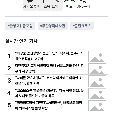
카카오톡
페이스북
트위터
밴드
URL복사
#
한영고위급포럼
#
주한영국대사관
#
콜린크룩스
실시간 인기 기사
“화장품 안전성평가 전면 도입”…식약처, 전주기 지
1
원으로 K뷰티 고도화
다한증겔치료제 에크락겔 국내 상륙…동화·카켄, 피
2
부과 시장 공략
“샤페론 2%대 강세”…코스닥 약세에도 외국인 소
3
진율 1.59% 기록
“코스모스·메밀꽃길을 걷는다”…하동 북천 들녘, 꽃
4
과 노래로 물드는 가을의 하루
“미국의료비에 지쳤다”…올리버쌤, 왜곡보도 해명
5
에 의료시스템 논쟁 확산