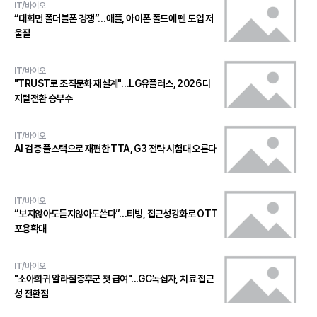
IT/바이오
“대화면 폴더블폰 경쟁”…애플, 아이폰 폴드에 펜 도입 저
울질
IT/바이오
"TRUST로 조직문화 재설계"…LG유플러스, 2026 디
지털전환 승부수
IT/바이오
AI 검증 풀스택으로 재편한 TTA, G3 전략 시험대 오른다
IT/바이오
“보지않아도듣지않아도쓴다”…티빙, 접근성강화로 OTT
포용확대
IT/바이오
"소아희귀 알라질증후군 첫 급여"...GC녹십자, 치료 접근
성 전환점