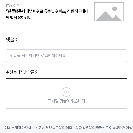
IT/바이오
“팬플랫폼서 내부 비위로 유출”…위버스, 직원 직무배제
에 법적조치 검토
댓글
0
댓글을 작성하려면 로그인해주세요
추천순
최신순
답글순
표시할 댓글이 없습니다
매체소개
찾아오시는 길
기사제보
광고문의
제휴문의
저작권문의
불편신고
이용약관
개인정