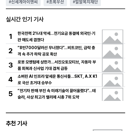
#
신세계아이앤씨
#
초록우산
#
밀알복지재단
실시간 인기 기사
한국전력 2%대 약세…전기요금 동결에 외국인·기
1
관 매도세 겹쳤다
“8만7000달러선 무너졌다”…비트코인, 급락 충
2
격 속 추가 하락 공포 확산
로봇 모멘텀에 상한가…서진오토모티브, 자동차 부
3
품 회복과 신사업 기대 겹쳐 급등
소버린 AI 인프라 앞세운 통신사들…SKT, A.X K1
4
로 국산 초거대 승부수
“전기차 판매 부진 속 미래기술이 끌어올렸다”…테
5
슬라, 사상 최고가 랠리에 시총 7위 도약
추천 기사