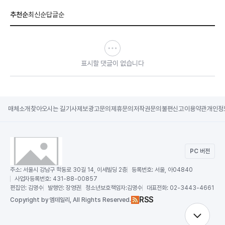
추천순
최신순
답글순
표시할 댓글이 없습니다
매체소개
찾아오시는 길
기사제보
광고문의
제휴문의
저작권문의
불편신고
이용약관
개인정
PC 버전
주소:
서울시 강남구 학동로 30길 14, 이세빌딩 2층
등록번호:
서울, 아04840
사업자등록번호:
431-88-00857
편집인:
김명수
발행인:
장영권
청소년보호책임자:
김명수
대표전화:
02-3443-4661
RSS
Copy
right by 엠데일리,
All Rights Reserved.