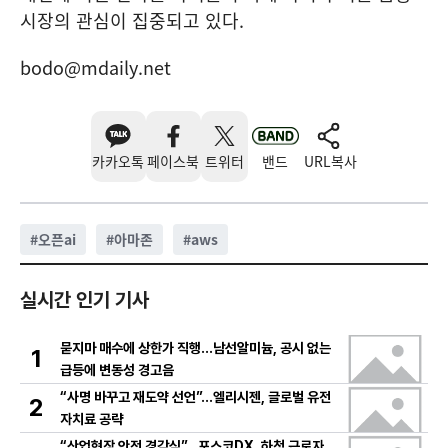
시장의 관심이 집중되고 있다.
bodo@mdaily.net
카카오톡
페이스북
트위터
밴드
URL복사
#
오픈ai
#
아마존
#
aws
실시간 인기 기사
묻지마 매수에 상한가 직행…남선알미늄, 공시 없는
1
급등에 변동성 경고음
“사명 바꾸고 재도약 선언”…엘리시젠, 글로벌 유전
2
자치료 공략
“산업현장 안전 경각심”…포스코DX, 하청 근로자