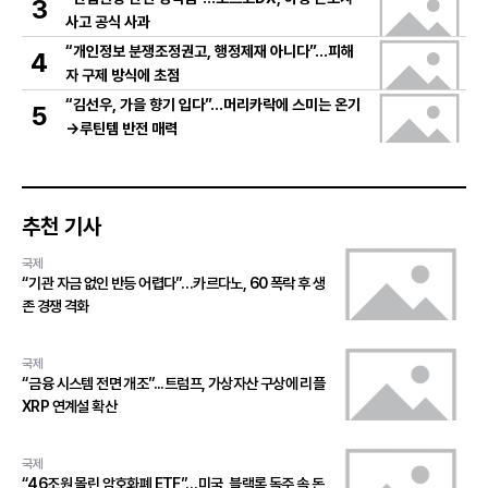
3
사고 공식 사과
“개인정보 분쟁조정권고, 행정제재 아니다”…피해
4
자 구제 방식에 초점
“김선우, 가을 향기 입다”…머리카락에 스미는 온기
5
→루틴템 반전 매력
추천 기사
국제
“기관 자금 없인 반등 어렵다”…카르다노, 60 폭락 후 생
존 경쟁 격화
국제
“금융 시스템 전면 개조”...트럼프, 가상자산 구상에 리플
XRP 연계설 확산
국제
“46조원 몰린 암호화폐 ETF”…미국, 블랙록 독주 속 돈