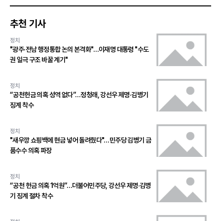
추천 기사
정치
"광주·전남 행정통합 논의 본격화"…이재명 대통령 "수도
권 일극 구조 바꿀 계기"
정치
“공천헌금 의혹 성역 없다”…정청래, 강선우 제명·김병기
징계 착수
정치
"새우깡 쇼핑백에 현금 넣어 돌려줬다"…민주당 김병기 금
품수수 의혹 파장
정치
“공천 헌금 의혹 1억원”…더불어민주당, 강선우 제명·김병
기 징계 절차 착수