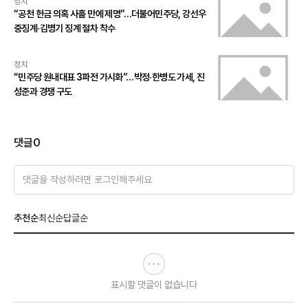
정치
“공천 헌금 의혹 사흘 만에 제명”…더불어민주당, 강선우
중징계·김병기 징계 절차 착수
정치
“민주당 원내대표 3파전 가시화”…박정·한병도 가세, 진
성준과 경쟁 구도
댓글
0
댓글을 작성하려면 로그인해주세요
추천순
최신순
답글순
표시할 댓글이 없습니다