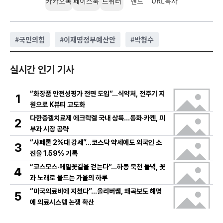
카카오톡
페이스북
트위터
밴드
URL복사
#
국민의힘
#
이재명정부예산안
#
박형수
실시간 인기 기사
“화장품 안전성평가 전면 도입”…식약처, 전주기 지
1
원으로 K뷰티 고도화
다한증겔치료제 에크락겔 국내 상륙…동화·카켄, 피
2
부과 시장 공략
“샤페론 2%대 강세”…코스닥 약세에도 외국인 소
3
진율 1.59% 기록
“코스모스·메밀꽃길을 걷는다”…하동 북천 들녘, 꽃
4
과 노래로 물드는 가을의 하루
“미국의료비에 지쳤다”…올리버쌤, 왜곡보도 해명
5
에 의료시스템 논쟁 확산