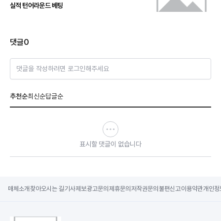
실적 턴어라운드 베팅
댓글
0
댓글을 작성하려면 로그인해주세요
추천순
최신순
답글순
표시할 댓글이 없습니다
매체소개
찾아오시는 길
기사제보
광고문의
제휴문의
저작권문의
불편신고
이용약관
개인정