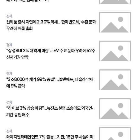
경제
신제품 출시 지연에 2.30% 약세…한미반도체, 수출 둔화
우려에 매물 출회
경제
“삼성SDI 2%대 약세 마감”…EV 수요 둔화 우려에 52주
신저가권 압박
경제
"3조8000억 계약 99% 증발"…엘앤에프, 테슬라 악재
에 9% 급락
경제
“하이브 3% 상승 마감”…뉴진스 분쟁 소송에도 외국인·
기관 동반 매수
경제
와이지엔터테인먼트 7% 급등…기관, 18만 주 사들이며