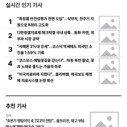
실시간 인기 기사
“화장품 안전성평가 전면 도입”…식약처, 전주기 지
1
원으로 K뷰티 고도화
다한증겔치료제 에크락겔 국내 상륙…동화·카켄, 피
2
부과 시장 공략
“샤페론 2%대 강세”…코스닥 약세에도 외국인 소
3
진율 1.59% 기록
“코스모스·메밀꽃길을 걷는다”…하동 북천 들녘, 꽃
4
과 노래로 물드는 가을의 하루
“미국의료비에 지쳤다”…올리버쌤, 왜곡보도 해명
5
에 의료시스템 논쟁 확산
추천 기사
경제
“4분기 영업이익 4,722억 전망”…셀트리온, 재고 부담
해소에 18만 원대 숨고르기