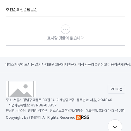
추천순
최신순
답글순
표시할 댓글이 없습니다
매체소개
찾아오시는 길
기사제보
광고문의
제휴문의
저작권문의
불편신고
이용약관
개인정
PC 버전
주소:
서울시 강남구 학동로 30길 14, 이세빌딩 2층
등록번호:
서울, 아04840
사업자등록번호:
431-88-00857
편집인:
김명수
발행인:
장영권
청소년보호책임자:
김명수
대표전화:
02-3443-4661
RSS
Copy
right by 엠데일리,
All Rights Reserved.