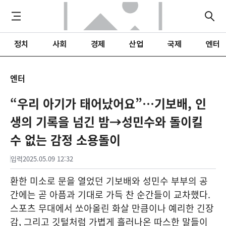
정치
사회
경제
산업
국제
엔터
엔터
“우리 아기가 태어났어요”…기보배, 인
생의 기록을 넘긴 밤→성민수와 돌이킬
수 없는 감정 소용돌이
입력
2025.05.09 12:32
환한 미소로 문을 열었던 기보배와 성민수 부부의 공
간에는 곧 아픔과 기대로 가득 찬 순간들이 교차했다.
스포츠 무대에서 쏘아올린 화살 만큼이나 예리한 긴장
감, 그리고 깃털처럼 가볍게 흘러나온 따스한 말들이