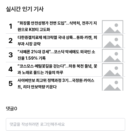
실시간 인기 기사
“화장품 안전성평가 전면 도입”…식약처, 전주기 지
1
원으로 K뷰티 고도화
다한증겔치료제 에크락겔 국내 상륙…동화·카켄, 피
2
부과 시장 공략
“샤페론 2%대 강세”…코스닥 약세에도 외국인 소
3
진율 1.59% 기록
“코스모스·메밀꽃길을 걷는다”…하동 북천 들녘, 꽃
4
과 노래로 물드는 가을의 하루
사이버안보 최고위 정책과정 3기…국정원·카이스
5
트, 리더 안보역량 키운다
댓글
0
댓글을 작성하려면 로그인해주세요