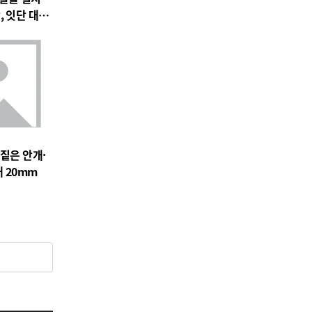
, 잇단 대피
 짙은 안개·
 20mm