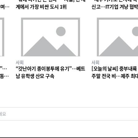
하며
계에서 가장 비싼 도시 1위
신고…IT기업 겨냥 협박
소동
사회
사회
”…
“갓난아기 종이봉투에 유기”…베트
[오늘의 날씨] 중부내륙
합동
남 유학생 산모 구속
주말 전국 비…제주 최대
세요