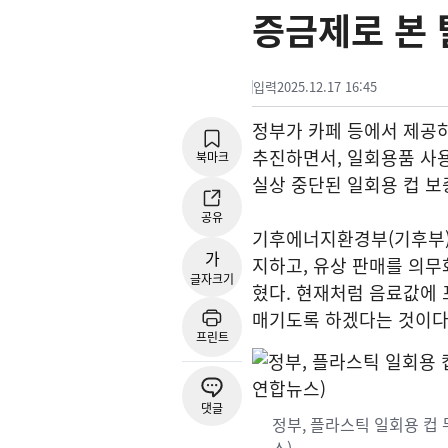
증금제로 본
입력
2025.12.17 16:45
정부가 카페 등에서 제공하
추진하면서, 일회용품 사용
북마크
실상 중단된 일회용 컵 
공유
기후에너지환경부(기후부)
가
지하고, 유상 판매를 의무
글자크기
혔다. 현재처럼 음료값에 
매기도록 하겠다는 것이다
프린트
댓글
정부, 플라스틱 일회용 컵 