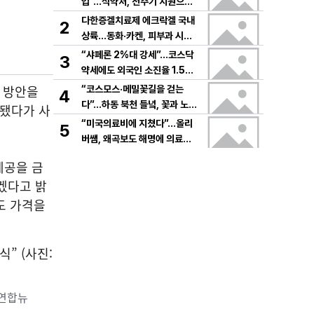
입”…식약처, 전주기 지원으로
K뷰티 고도화
다한증겔치료제 에크락겔 국내
2
상륙…동화·카켄, 피부과 시장
공략
“샤페론 2%대 강세”…코스닥
3
약세에도 외국인 소진율 1.5
9% 기록
는 방안을
“코스모스·메밀꽃길을 걷는
4
다”…하동 북천 들녘, 꽃과 노래
입됐다가 사
로 물드는 가을의 하루
“미국의료비에 지쳤다”…올리
5
버쌤, 왜곡보도 해명에 의료시
스템 논쟁 확산
제공을 금
겠다고 밝
도 가격을
 연합뉴