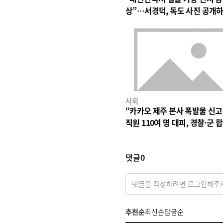
상”…서경덕, 독도 사진 공개
영토 메시지
사회
“카카오 제주 본사 폭발물 신고
직원 110여 명 대피, 경찰·군 
수색
댓글
0
댓글을 작성하려면 로그인해주
추천순
최신순
답글순