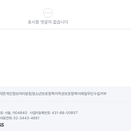
표시할 댓글이 없습니다
약관
개인정보처리방침
청소년보호정책
저작권보호정책
이메일무단수집거부
호:
서울, 아04840
사업자등록번호:
431-88-00857
대표전화:
02-3443-4661
SS