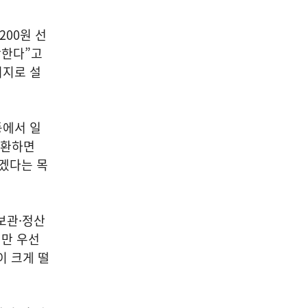
200원 선
각한다”고
취지로 설
등에서 일
반환하면
겠다는 목
보관·정산
서만 우선
이 크게 떨