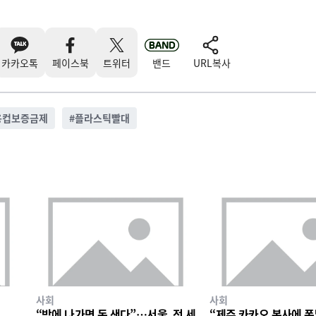
카카오톡
페이스북
트위터
밴드
URL복사
용컵보증금제
#
플라스틱빨대
사회
사회
“밖에 나가면 돈 샌다”…서울, 전 세
“제주 카카오 본사에 폭