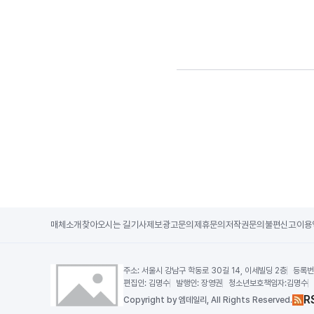
매체소개
찾아오시는 길
기사제보
광고문의
제휴문의
저작권문의
불편신고
이용
주소:
서울시 강남구 학동로 30길 14, 이세빌딩 2층
등록번
편집인:
김명수
발행인:
장영권
청소년보호책임자:
김명수
R
Copy
right by 엠데일리,
All Rights Reserved.