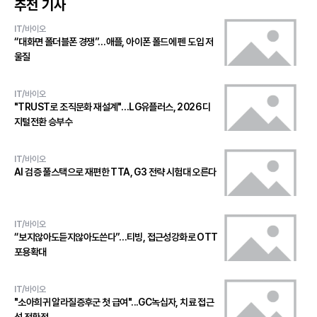
추천 기사
IT/바이오
“대화면 폴더블폰 경쟁”…애플, 아이폰 폴드에 펜 도입 저
울질
IT/바이오
"TRUST로 조직문화 재설계"…LG유플러스, 2026 디
지털전환 승부수
IT/바이오
AI 검증 풀스택으로 재편한 TTA, G3 전략 시험대 오른다
IT/바이오
“보지않아도듣지않아도쓴다”…티빙, 접근성강화로 OTT
포용확대
IT/바이오
"소아희귀 알라질증후군 첫 급여"...GC녹십자, 치료 접근