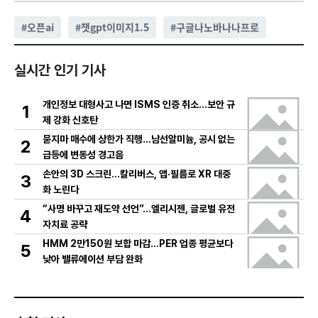
#
오픈ai
#
챗gpt이미지1.5
#
구글나노바나나프로
실시간 인기 기사
개인정보 대형사고 나면 ISMS 인증 취소…보안 규
1
제 강화 신호탄
묻지마 매수에 상한가 직행…남선알미늄, 공시 없는
2
급등에 변동성 경고음
손안의 3D 스크린…칼리버스, 앱·필름로 XR 대중
3
화 노린다
“사명 바꾸고 재도약 선언”…엘리시젠, 글로벌 유전
4
자치료 공략
HMM 2만150원 보합 마감…PER 업종 평균보다
5
낮아 밸류에이션 부담 완화