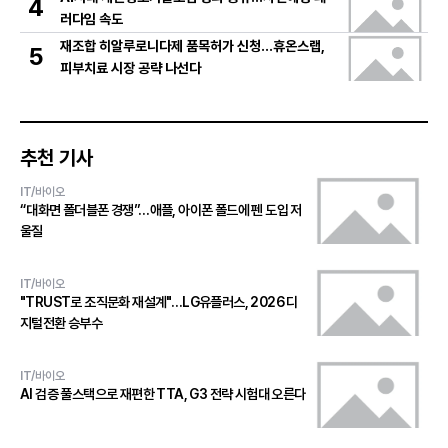
4
러다임 속도
재조합 히알루로니다제 품목허가 신청…휴온스랩,
5
피부치료 시장 공략 나선다
추천 기사
IT/바이오
“대화면 폴더블폰 경쟁”…애플, 아이폰 폴드에 펜 도입 저
울질
IT/바이오
"TRUST로 조직문화 재설계"…LG유플러스, 2026 디
지털전환 승부수
IT/바이오
AI 검증 풀스택으로 재편한 TTA, G3 전략 시험대 오른다