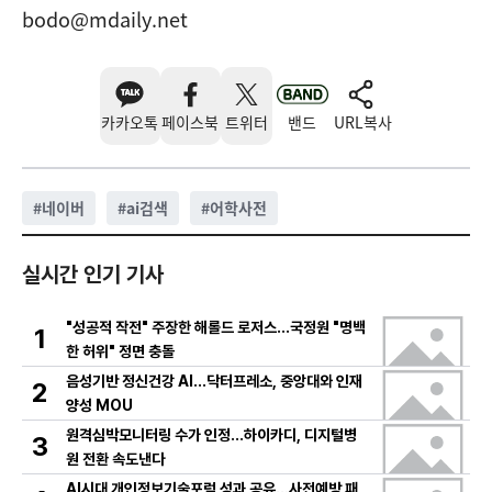
bodo@mdaily.net
카카오톡
페이스북
트위터
밴드
URL복사
#
네이버
#
ai검색
#
어학사전
실시간 인기 기사
"성공적 작전" 주장한 해롤드 로저스…국정원 "명백
1
한 허위" 정면 충돌
음성기반 정신건강 AI…닥터프레소, 중앙대와 인재
2
양성 MOU
원격심박모니터링 수가 인정…하이카디, 디지털병
3
원 전환 속도낸다
AI시대 개인정보기술포럼 성과 공유…사전예방 패