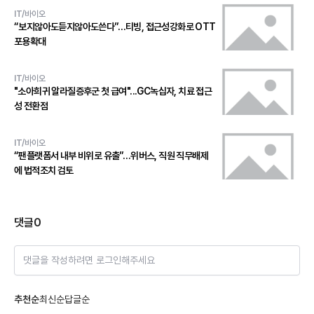
IT/바이오
“보지않아도듣지않아도쓴다”…티빙, 접근성강화로 OTT
포용확대
IT/바이오
"소아희귀 알라질증후군 첫 급여"...GC녹십자, 치료 접근
성 전환점
IT/바이오
“팬플랫폼서 내부 비위로 유출”…위버스, 직원 직무배제
에 법적조치 검토
댓글
0
댓글을 작성하려면 로그인해주세요
추천순
최신순
답글순