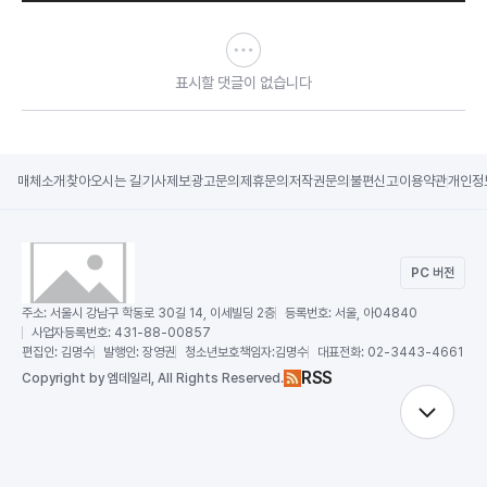
표시할 댓글이 없습니다
매체소개
찾아오시는 길
기사제보
광고문의
제휴문의
저작권문의
불편신고
이용약관
개인정
PC 버전
주소:
서울시 강남구 학동로 30길 14, 이세빌딩 2층
등록번호:
서울, 아04840
사업자등록번호:
431-88-00857
편집인:
김명수
발행인:
장영권
청소년보호책임자:
김명수
대표전화:
02-3443-4661
RSS
Copy
right by 엠데일리,
All Rights Reserved.