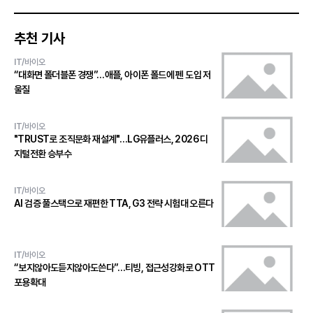
추천 기사
IT/바이오
“대화면 폴더블폰 경쟁”…애플, 아이폰 폴드에 펜 도입 저
울질
IT/바이오
"TRUST로 조직문화 재설계"…LG유플러스, 2026 디
지털전환 승부수
IT/바이오
AI 검증 풀스택으로 재편한 TTA, G3 전략 시험대 오른다
IT/바이오
“보지않아도듣지않아도쓴다”…티빙, 접근성강화로 OTT
포용확대