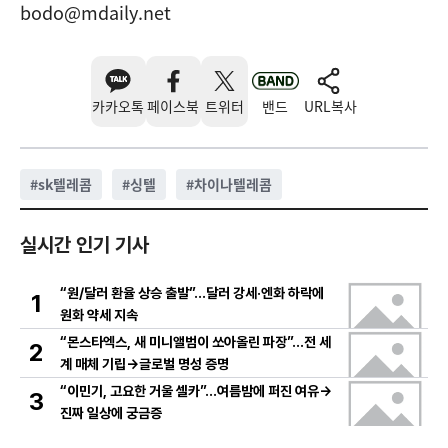
bodo@mdaily.net
카카오톡
페이스북
트위터
밴드
URL복사
#
sk텔레콤
#
싱텔
#
차이나텔레콤
실시간 인기 기사
“원/달러 환율 상승 출발”…달러 강세·엔화 하락에
1
원화 약세 지속
“몬스타엑스, 새 미니앨범이 쏘아올린 파장”…전 세
2
계 매체 기립→글로벌 명성 증명
“이민기, 고요한 거울 셀카”…여름밤에 퍼진 여유→
3
진짜 일상에 궁금증