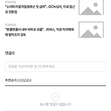
IT/바이오
"소아희귀 알라질증후군 첫 급여"...GC녹십자, 치료 접근
성 전환점
IT/바이오
“팬플랫폼서 내부 비위로 유출”…위버스, 직원 직무배제
에 법적조치 검토
댓글
0
댓글을 작성하려면 로그인해주세요
추천순
최신순
답글순
표시할 댓글이 없습니다