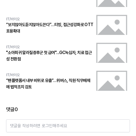
IT/바이오
“보지않아도듣지않아도쓴다”…티빙, 접근성강화로 OTT
포용확대
IT/바이오
"소아희귀 알라질증후군 첫 급여"...GC녹십자, 치료 접근
성 전환점
IT/바이오
“팬플랫폼서 내부 비위로 유출”…위버스, 직원 직무배제
에 법적조치 검토
댓글
0
댓글을 작성하려면 로그인해주세요