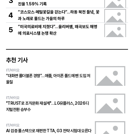
3
진율 1.59% 기록
“코스모스·메밀꽃길을 걷는다”…하동 북천 들녘, 꽃
4
과 노래로 물드는 가을의 하루
“미국의료비에 지쳤다”…올리버쌤, 왜곡보도 해명
5
에 의료시스템 논쟁 확산
추천 기사
IT/바이오
“대화면 폴더블폰 경쟁”…애플, 아이폰 폴드에 펜 도입 저
울질
IT/바이오
"TRUST로 조직문화 재설계"…LG유플러스, 2026 디
지털전환 승부수
IT/바이오
AI 검증 풀스택으로 재편한 TTA, G3 전략 시험대 오른다