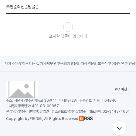
추천순
최신순
답글순
표시할 댓글이 없습니다
매체소개
찾아오시는 길
기사제보
광고문의
제휴문의
저작권문의
불편신고
이용약관
개인정
PC 버전
주소:
서울시 강남구 학동로 30길 14, 이세빌딩 2층
등록번호:
서울, 아04840
사업자등록번호:
431-88-00857
편집인:
김명수
발행인:
장영권
청소년보호책임자:
김명수
대표전화:
02-3443-4661
RSS
Copy
right by 엠데일리,
All Rights Reserved.