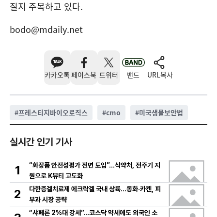
질지 주목하고 있다.
bodo@mdaily.net
카카오톡
페이스북
트위터
밴드
URL복사
#
프레스티지바이오로직스
#
cmo
#
미국생물보안법
실시간 인기 기사
“화장품 안전성평가 전면 도입”…식약처, 전주기 지
1
원으로 K뷰티 고도화
다한증겔치료제 에크락겔 국내 상륙…동화·카켄, 피
2
부과 시장 공략
“샤페론 2%대 강세”…코스닥 약세에도 외국인 소