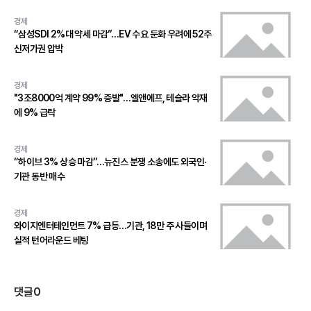
경제
“삼성SDI 2%대 약세 마감”…EV 수요 둔화 우려에 52주
신저가권 압박
경제
"3조8000억 계약 99% 증발"…엘앤에프, 테슬라 악재
에 9% 급락
경제
“하이브 3% 상승 마감”…뉴진스 분쟁 소송에도 외국인·
기관 동반 매수
경제
와이지엔터테인먼트 7% 급등…기관, 18만 주 사들이며
실적 턴어라운드 베팅
댓글
0