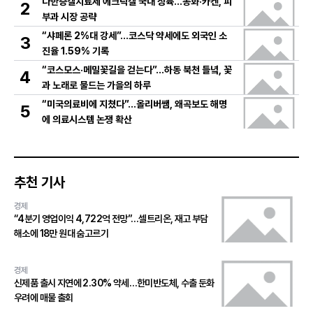
다한증겔치료제 에크락겔 국내 상륙…동화·카켄, 피
2
부과 시장 공략
“샤페론 2%대 강세”…코스닥 약세에도 외국인 소
3
진율 1.59% 기록
“코스모스·메밀꽃길을 걷는다”…하동 북천 들녘, 꽃
4
과 노래로 물드는 가을의 하루
“미국의료비에 지쳤다”…올리버쌤, 왜곡보도 해명
5
에 의료시스템 논쟁 확산
추천 기사
경제
“4분기 영업이익 4,722억 전망”…셀트리온, 재고 부담
해소에 18만 원대 숨고르기
경제
신제품 출시 지연에 2.30% 약세…한미반도체, 수출 둔화
우려에 매물 출회