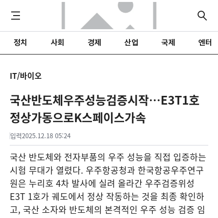
정치
사회
경제
산업
국제
엔터
IT/바이오
국산반도체우주성능검증시작…E3T1호
정상가동으로K스페이스가속
입력
2025.12.18 05:24
국산 반도체와 전자부품의 우주 성능을 직접 입증하는
시험 무대가 열렸다. 우주항공청과 한국항공우주연구
원은 누리호 4차 발사에 실려 올라간 우주검증위성
E3T 1호가 궤도에서 정상 작동하는 것을 최종 확인하
고, 국산 소자와 반도체의 본격적인 우주 성능 검증 임