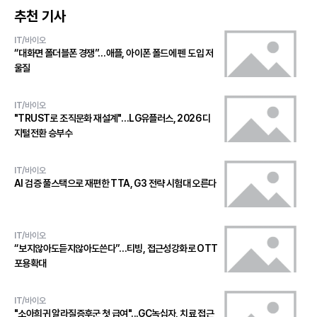
추천 기사
IT/바이오
“대화면 폴더블폰 경쟁”…애플, 아이폰 폴드에 펜 도입 저
울질
IT/바이오
"TRUST로 조직문화 재설계"…LG유플러스, 2026 디
지털전환 승부수
IT/바이오
AI 검증 풀스택으로 재편한 TTA, G3 전략 시험대 오른다
IT/바이오
“보지않아도듣지않아도쓴다”…티빙, 접근성강화로 OTT
포용확대
IT/바이오
"소아희귀 알라질증후군 첫 급여"...GC녹십자, 치료 접근