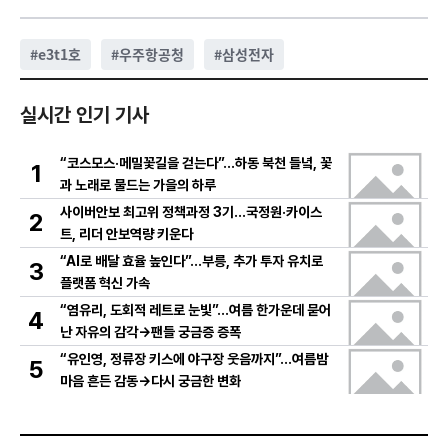
#
e3t1호
#
우주항공청
#
삼성전자
실시간 인기 기사
“코스모스·메밀꽃길을 걷는다”…하동 북천 들녘, 꽃
1
과 노래로 물드는 가을의 하루
사이버안보 최고위 정책과정 3기…국정원·카이스
2
트, 리더 안보역량 키운다
“AI로 배달 효율 높인다”…부릉, 추가 투자 유치로
3
플랫폼 혁신 가속
“염유리, 도회적 레트로 눈빛”…여름 한가운데 묻어
4
난 자유의 감각→팬들 궁금증 증폭
“유인영, 정류장 키스에 야구장 웃음까지”…여름밤
5
마음 흔든 감동→다시 궁금한 변화