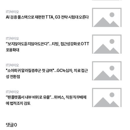
IT/바이오
AI 검증 풀스택으로 재편한 TTA, G3 전략 시험대 오른다
IT/바이오
“보지않아도듣지않아도쓴다”…티빙, 접근성강화로 OTT
포용확대
IT/바이오
"소아희귀 알라질증후군 첫 급여"...GC녹십자, 치료 접근
성 전환점
IT/바이오
“팬플랫폼서 내부 비위로 유출”…위버스, 직원 직무배제
에 법적조치 검토
댓글
0