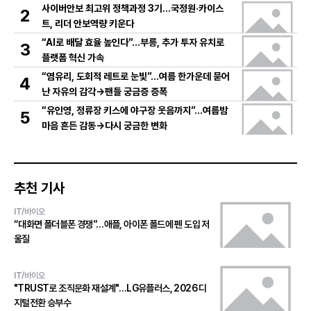
사이버안보 최고위 정책과정 3기…국정원·카이스
2
트, 리더 안보역량 키운다
“AI로 배달 효율 높인다”…부릉, 추가 투자 유치로
3
플랫폼 혁신 가속
“염유리, 도회적 레트로 눈빛”…여름 한가운데 묻어
4
난 자유의 감각→팬들 궁금증 증폭
“유인영, 정류장 키스에 야구장 웃음까지”…여름밤
5
마음 흔든 감동→다시 궁금한 변화
추천 기사
IT/바이오
“대화면 폴더블폰 경쟁”…애플, 아이폰 폴드에 펜 도입 저
울질
IT/바이오
"TRUST로 조직문화 재설계"…LG유플러스, 2026 디
지털전환 승부수