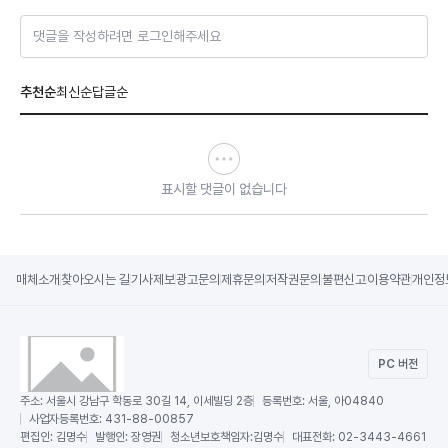
댓글을 작성하려면 로그인해주세요
추천순
최신순
답글순
표시할 댓글이 없습니다
매체소개
찾아오시는 길
기사제보
광고문의
제휴문의
저작권문의
불편신고
이용약관
개인정
PC 버전
주소:
서울시 강남구 학동로 30길 14, 이세빌딩 2층
등록번호:
서울, 아04840
사업자등록번호:
431-88-00857
편집인:
김명수
발행인:
장영권
청소년보호책임자:
김명수
대표전화:
02-3443-4661