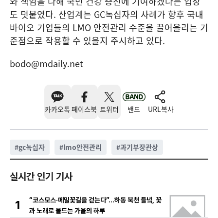
와 책임을 다해 국민 건강 증진에 기여하겠다는 입장
도 덧붙였다. 산업계는 GC녹십자의 사례가 향후 국내
바이오 기업들의 LMO 안전관리 수준을 끌어올리는 기
준점으로 작용할 수 있을지 주시하고 있다.
bodo@mdaily.net
카카오톡
페이스북
트위터
밴드
URL복사
#
gc녹십자
#
lmo안전관리
#
과기부장관상
실시간 인기 기사
“코스모스·메밀꽃길을 걷는다”…하동 북천 들녘, 꽃
1
과 노래로 물드는 가을의 하루