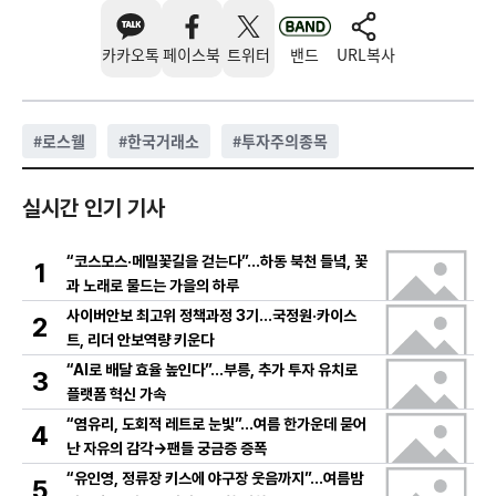
카카오톡
페이스북
트위터
밴드
URL복사
#
로스웰
#
한국거래소
#
투자주의종목
실시간 인기 기사
“코스모스·메밀꽃길을 걷는다”…하동 북천 들녘, 꽃
1
과 노래로 물드는 가을의 하루
사이버안보 최고위 정책과정 3기…국정원·카이스
2
트, 리더 안보역량 키운다
“AI로 배달 효율 높인다”…부릉, 추가 투자 유치로
3
플랫폼 혁신 가속
“염유리, 도회적 레트로 눈빛”…여름 한가운데 묻어
4
난 자유의 감각→팬들 궁금증 증폭
“유인영, 정류장 키스에 야구장 웃음까지”…여름밤
5