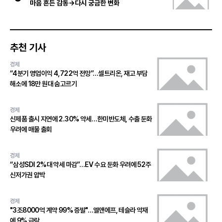
마음 흔든 감동→다시 궁금한 변화
추천 기사
경제
“4분기 영업이익 4,722억 전망”…셀트리온, 재고 부담
해소에 18만 원대 숨고르기
경제
신제품 출시 지연에 2.30% 약세…한미반도체, 수출 둔화
우려에 매물 출회
경제
“삼성SDI 2%대 약세 마감”…EV 수요 둔화 우려에 52주
신저가권 압박
경제
"3조8000억 계약 99% 증발"…엘앤에프, 테슬라 악재
에 9% 급락