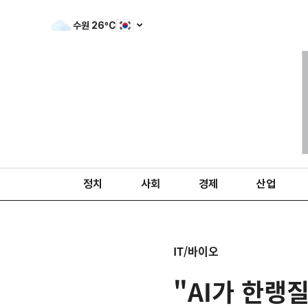
수원
26
ºC
정치
사회
경제
산업
IT/바이오
"AI가 한랭