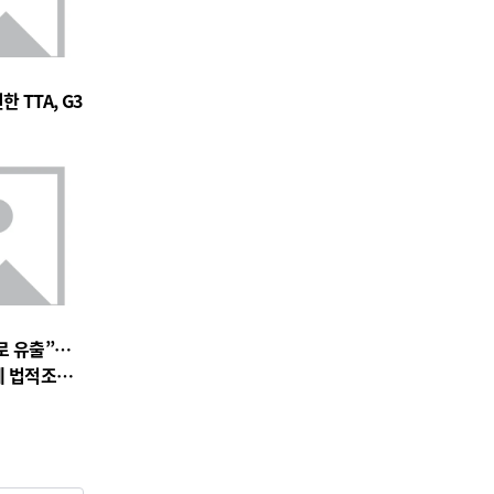
 TTA, G3
로 유출”…
에 법적조치