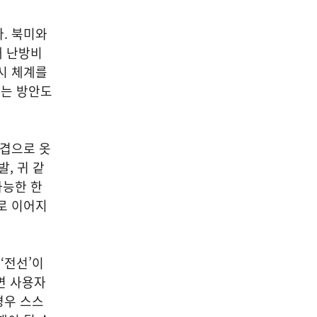
. 북미와
해 난방비
시 체계를
하는 방안도
 겹으로 옷
, 귀 같
가능한 한
로 이어지
‘전선’이
면 사용자
경우 스스