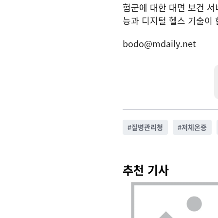
험군에 대한 대면 보건 서
능과 디지털 헬스 기술이 
bodo@mdaily.net
#
질병관리청
#
저체온증
추천 기사