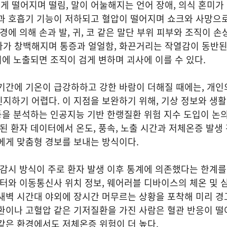
 떨어지며 떨림, 말이 어눌해지는 언어 장애, 의식 혼미가
장과 호흡기 기능이 저하되고 혈압이 떨어지며 쇼크와 사망으
경에 의해 손과 발, 귀, 코 같은 말단 부위 피부와 조직이 손
다가 창백해지며 통증과 얼얼함, 화끈거리는 작열감이 동반된
추위에 노출되면 조직이 검게 변하며 괴사에 이를 수 있다.
기간에 기온이 급강하하고 강한 바람이 더해질 때에는, 개인
지하기 어렵다. 이 지점을 보완하기 위해, 기상 정보와 생활 
 등을 분석하는 인공지능 기반 한랭질환 위험 지수 도입이 논
적된 환자 데이터에서 온도, 풍속, 노출 시간과 저체온증 발생
에게 맞춤형 경보를 보내는 방식이다.
 감시 방식이 주로 환자 발생 이후 통계에 의존했다는 한계
이터와 이동통신사 위치 정보, 웨어러블 디바이스의 체온 및 
새벽 시간대 야외에 장시간 머무르는 상황을 포착해 미리 경
환이나 고혈압 같은 기저질환을 가진 사람은 혈관 반응이 떨
같은 환경에서도 저체온증 위험이 더 높다.