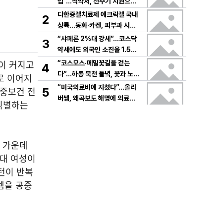
입”…식약처, 전주기 지원으로
K뷰티 고도화
다한증겔치료제 에크락겔 국내
2
상륙…동화·카켄, 피부과 시장
공략
“샤페론 2%대 강세”…코스닥
3
약세에도 외국인 소진율 1.5
9% 기록
이 커지고
“코스모스·메밀꽃길을 걷는
4
다”…하동 북천 들녘, 꽃과 노래
로 이어지
로 물드는 가을의 하루
“미국의료비에 지쳤다”…올리
공중보건 전
5
버쌤, 왜곡보도 해명에 의료시
식별하는
스템 논쟁 확산
이 가운데
0대 여성이
턴이 반복
템을 공중