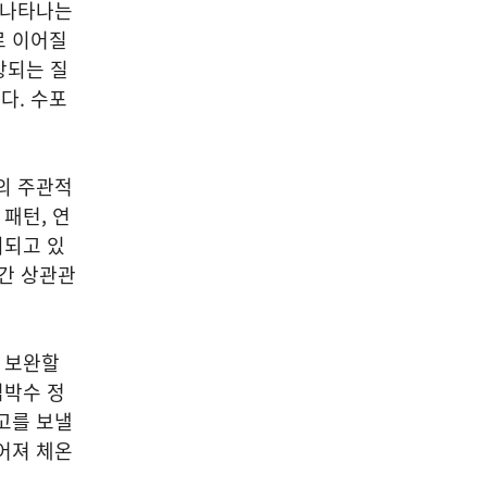
 나타나는
로 이어질
상되는 질
다. 수포
의 주관적
패턴, 연
의되고 있
 간 상관관
를 보완할
심박수 정
고를 보낼
어져 체온