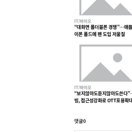
IT/바이오
“대화면 폴더블폰 경쟁”…애플
이폰 폴드에 펜 도입 저울질
IT/바이오
“보지않아도듣지않아도쓴다”
빙, 접근성강화로 OTT포용확
댓글
0