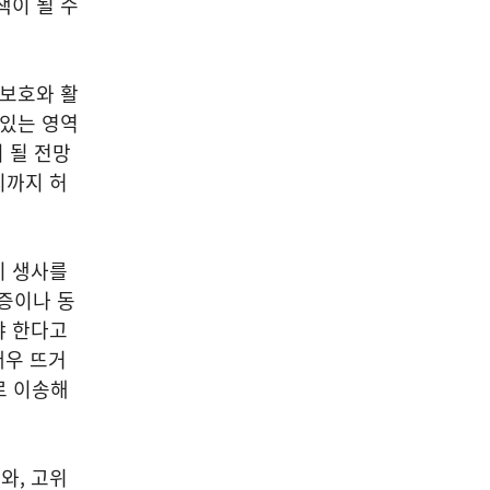
책이 될 수
 보호와 활
 있는 영역
 될 전망
디까지 허
히 생사를
증이나 동
야 한다고
매우 뜨거
로 이송해
와, 고위