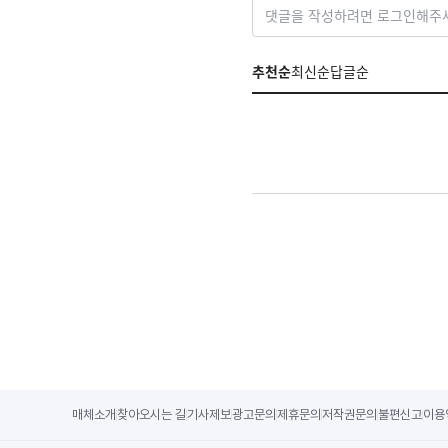
댓글을 작성하려면 로그인해주
추천순
최신순
답글순
매체소개
찾아오시는 길
기사제보
광고문의
제휴문의
저작권문의
불편신고
이용