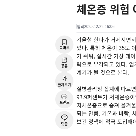
체온증 위험 
입력
2025.12.22 16:06
겨울철 한파가 거세지면서
있다. 특히 체온이 35도
북마크
기 쉬워, 실시간 기상 데
략으로 부각되고 있다. 
공유
계기가 될 것으로 본다.
가
글자크기
질병관리청 집계에 따르면 
93.9퍼센트가 저체온증이
프린트
저체온증으로 숨져 올겨울 
되는 만큼, 기온과 바람,
보건 정책에 적극 도입해야
댓글