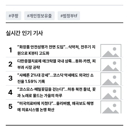
#
쿠팡
#
개인정보유출
#
범정부tf
실시간 인기 기사
“화장품 안전성평가 전면 도입”…식약처, 전주기 지
1
원으로 K뷰티 고도화
다한증겔치료제 에크락겔 국내 상륙…동화·카켄, 피
2
부과 시장 공략
“샤페론 2%대 강세”…코스닥 약세에도 외국인 소
3
진율 1.59% 기록
“코스모스·메밀꽃길을 걷는다”…하동 북천 들녘, 꽃
4
과 노래로 물드는 가을의 하루
“미국의료비에 지쳤다”…올리버쌤, 왜곡보도 해명
5
에 의료시스템 논쟁 확산