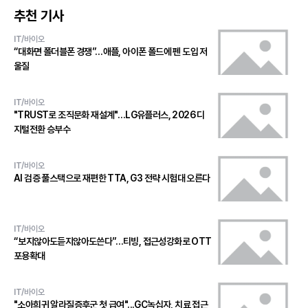
추천 기사
IT/바이오
“대화면 폴더블폰 경쟁”…애플, 아이폰 폴드에 펜 도입 저
울질
IT/바이오
"TRUST로 조직문화 재설계"…LG유플러스, 2026 디
지털전환 승부수
IT/바이오
AI 검증 풀스택으로 재편한 TTA, G3 전략 시험대 오른다
IT/바이오
“보지않아도듣지않아도쓴다”…티빙, 접근성강화로 OTT
포용확대
IT/바이오
"소아희귀 알라질증후군 첫 급여"...GC녹십자, 치료 접근