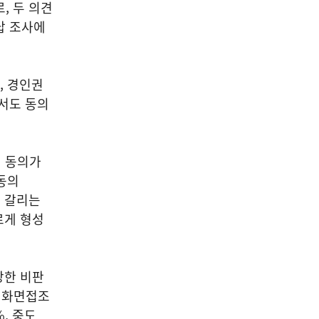
, 두 의견
답 조사에
, 경인권
에서도 동의
에서 동의가
 동의
소 갈리는
르게 형성
강한 비판
전화면접조
, 중도