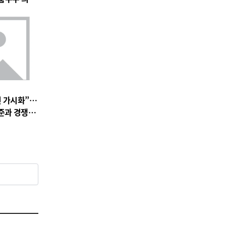
전 가시화”…
준과 경쟁