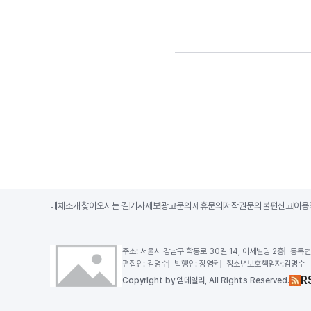
매체소개
찾아오시는 길
기사제보
광고문의
제휴문의
저작권문의
불편신고
이용
주소:
서울시 강남구 학동로 30길 14, 이세빌딩 2층
등록번
편집인:
김명수
발행인:
장영권
청소년보호책임자:
김명수
R
Copy
right by 엠데일리,
All Rights Reserved.