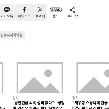
카카오톡
페이스북
트위터
밴드
URL복사
#
변호사자격박탈
정치
정치
“공천헌금 의혹 성역 없다”…정청
"새우깡 쇼핑백에 현금
일극
래, 강선우 제명·김병기 징계 착수
다"…민주당 김병기 금