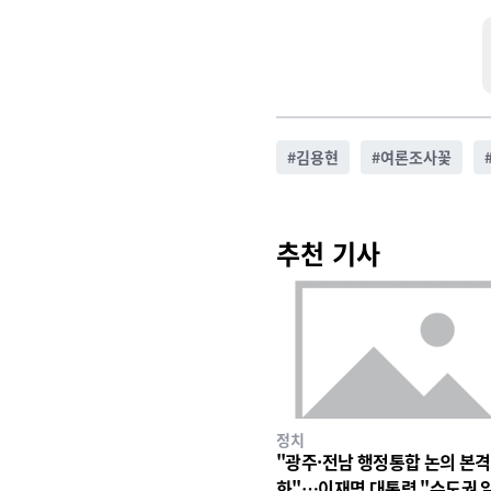
#
김용현
#
여론조사꽃
추천 기사
정치
"광주·전남 행정통합 논의 본격
화"…이재명 대통령 "수도권 