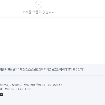
표시할 댓글이 없습니다
약관
개인정보처리방침
청소년보호정책
저작권보호정책
이메일무단수집거부
호:
서울, 아04840
사업자등록번호:
431-88-00857
대표전화:
02-3443-4661
SS