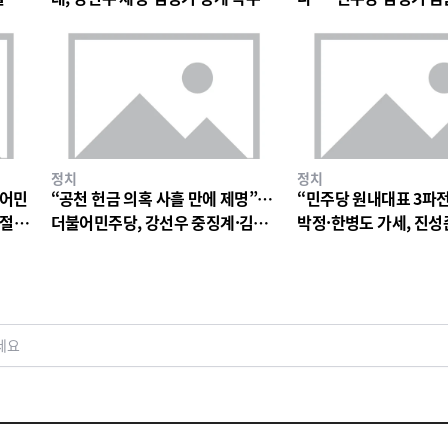
파장
정치
정치
불어민
“공천 헌금 의혹 사흘 만에 제명”…
“민주당 원내대표 3파
 절
더불어민주당, 강선우 중징계·김병
박정·한병도 가세, 진성
기 징계 절차 착수
구도
세요