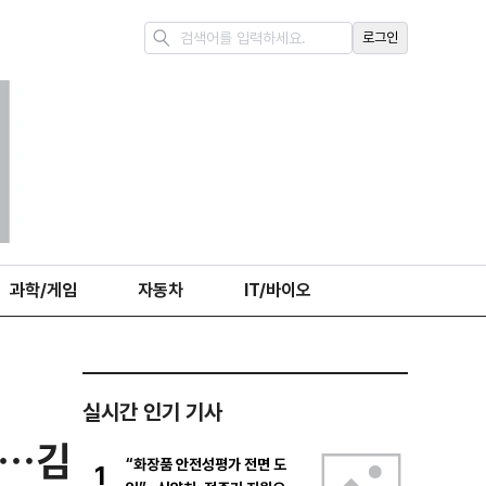
로그인
과학/게임
자동차
IT/바이오
실시간 인기 기사
성…김
“화장품 안전성평가 전면 도
1