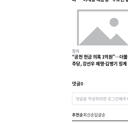
구조 바꿀 계기"
정치
“공천 헌금 의혹 1억원”…더
주당, 강선우 제명·김병기 징계
차 착수
댓글
0
댓글을 작성하려면 로그인해주
추천순
최신순
답글순