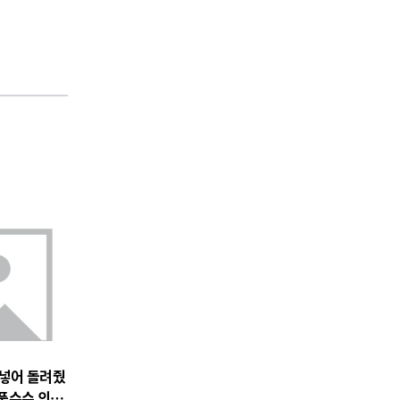
 넣어 돌려줬
품수수 의혹