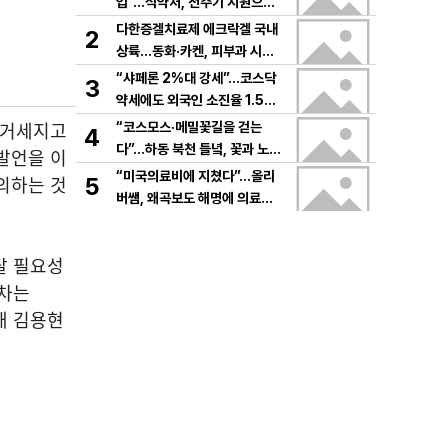
입”…식약처, 전주기 지원으로
K뷰티 고도화
다한증겔치료제 에크락겔 국내
2
상륙…동화·카켄, 피부과 시장
공략
“샤페론 2%대 강세”…코스닥
3
약세에도 외국인 소진율 1.5
9% 기록
 거세지고
“코스모스·메밀꽃길을 걷는
4
다”…하동 북천 들녘, 꽃과 노래
발언을 이
로 물드는 가을의 하루
“미국의료비에 지쳤다”…올리
의하는 것
5
버쌤, 왜곡보도 해명에 의료시
스템 논쟁 확산
탈 필요성
격차는
해 김용현