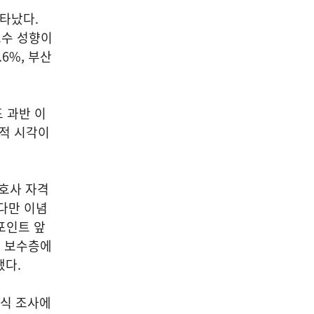
나타났다.
 보수 성향이
6%, 부산
도 과반 이
판적 시각이
호사 자격
 다만 이념
%포인트 앞
, 보수층에
됐다.
방식 조사에