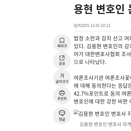
용현 변호인 
입력
2025.12.01 02:12
법정 소란과 감치 선고 여
있다. 김용현 변호인의 감
북마크
어가 대한변호사협회 조사까
으로 나타났다.
공유
가
여론조사기관 여론조사꽃이
글자크기
에 대해 동의한다는 응답은 
42.7%포인트로 동의 여
프린트
변호인에 대한 강한 비판 
댓글
김용현 변호인 변호사 자격 