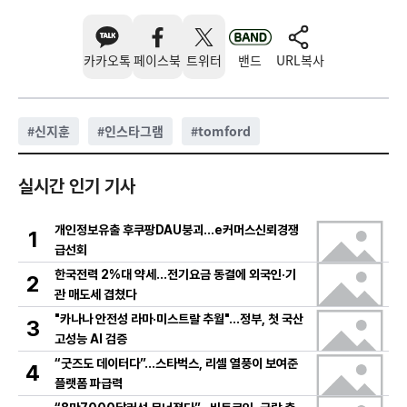
카카오톡
페이스북
트위터
밴드
URL복사
#
신지훈
#
인스타그램
#
tomford
실시간 인기 기사
개인정보유출 후쿠팡DAU붕괴…e커머스신뢰경쟁
1
급선회
한국전력 2%대 약세…전기요금 동결에 외국인·기
2
관 매도세 겹쳤다
"카나나 안전성 라마·미스트랄 추월"…정부, 첫 국산
3
고성능 AI 검증
“굿즈도 데이터다”…스타벅스, 리셀 열풍이 보여준
4
플랫폼 파급력