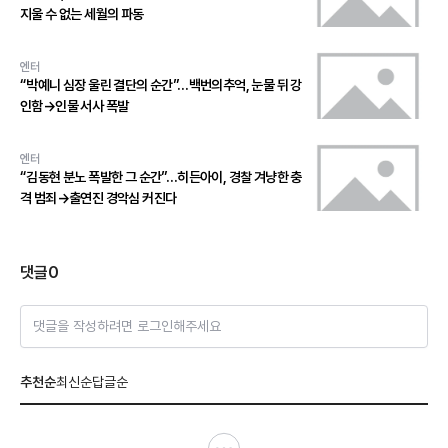
지울 수 없는 세월의 파동
엔터
“박예니 심장 울린 결단의 순간”…백번의추억, 눈물 뒤 강
인함→인물 서사 폭발
엔터
“김동현 분노 폭발한 그 순간”…히든아이, 경찰 겨냥한 충
격 범죄→출연진 경악심 커진다
댓글
0
댓글을 작성하려면 로그인해주세요
추천순
최신순
답글순