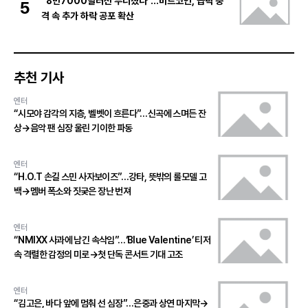
“8만7000달러선 무너졌다”…비트코인, 급락 충
5
격 속 추가 하락 공포 확산
추천 기사
엔터
“시모야 감각의 지층, 벨벳이 흐른다”…신곡에 스며든 잔
상→음악 팬 심장 울린 기이한 파동
엔터
“H.O.T 손길 스민 사자보이즈”…강타, 뜻밖의 롤모델 고
백→멤버 폭소와 짓궂은 장난 번져
엔터
“NMIXX 사과에 남긴 속삭임”…‘Blue Valentine’ 티저
속 격렬한 감정의 미로→첫 단독 콘서트 기대 고조
엔터
“김고은, 바다 앞에 멈춰 선 심장”…은중과 상연 마지막→