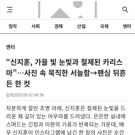
정치
사회
경제
산업
국제
엔터
엔터
“신지훈, 가을 빛 눈빛과 절제된 카리스
마”…사진 속 묵직한 서늘함→팬심 뒤흔
든 한 컷
입력
2025.09.02 06:56
차분하게 깔린 조명 아래, 신지훈은 절제된 눈빛을 드
리운 채 깊이 있는 아우라를 드러냈다. 은은한 실내에
스며드는 긴장과 이완의 기류가 반복되는 가운데, 배
우 신지훈이 인스타그램에 남긴 한 장의 사진은 순간