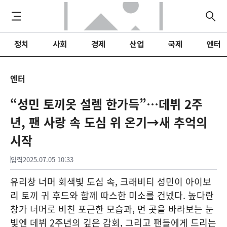
정치
사회
경제
산업
국제
엔터
엔터
“성민 토끼옷 설렘 한가득”…데뷔 2주
년, 팬 사랑 속 도심 위 온기→새 추억의
시작
입력
2025.07.05 10:33
유리창 너머 회색빛 도심 속, 크래비티 성민이 아이보
리 토끼 귀 후드와 함께 따스한 미소를 건넸다. 높다란
창가 너머로 비친 포근한 모습과, 먼 곳을 바라보는 눈
빛엔 데뷔 2주년의 깊은 감회, 그리고 팬들에게 드리는