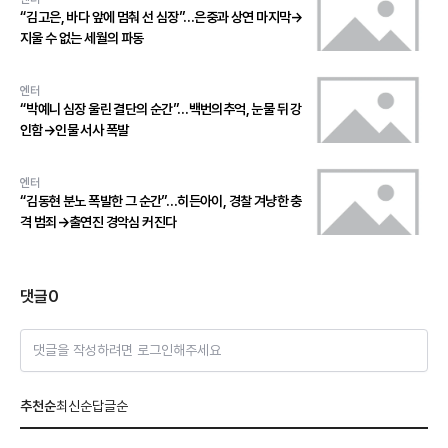
“김고은, 바다 앞에 멈춰 선 심장”…은중과 상연 마지막→
지울 수 없는 세월의 파동
엔터
“박예니 심장 울린 결단의 순간”…백번의추억, 눈물 뒤 강
인함→인물 서사 폭발
엔터
“김동현 분노 폭발한 그 순간”…히든아이, 경찰 겨냥한 충
격 범죄→출연진 경악심 커진다
댓글
0
댓글을 작성하려면 로그인해주세요
추천순
최신순
답글순