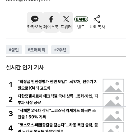
카카오톡
페이스북
트위터
밴드
URL복사
#
성민
#
크래비티
#
2주년
실시간 인기 기사
“화장품 안전성평가 전면 도입”…식약처, 전주기 지
1
원으로 K뷰티 고도화
다한증겔치료제 에크락겔 국내 상륙…동화·카켄, 피
2
부과 시장 공략
“샤페론 2%대 강세”…코스닥 약세에도 외국인 소
3
진율 1.59% 기록
“코스모스·메밀꽃길을 걷는다”…하동 북천 들녘, 꽃
4
과 노래로 물드는 가을의 하루