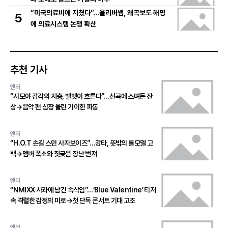
“미국의료비에 지쳤다”…올리버쌤, 왜곡보도 해명
5
에 의료시스템 논쟁 확산
추천 기사
엔터
“시모야 감각의 지층, 벨벳이 흐른다”…신곡에 스며든 잔
상→음악 팬 심장 울린 기이한 파동
엔터
“H.O.T 손길 스민 사자보이즈”…강타, 뜻밖의 롤모델 고
백→멤버 폭소와 짓궂은 장난 번져
엔터
“NMIXX 사과에 남긴 속삭임”…‘Blue Valentine’ 티저
속 격렬한 감정의 미로→첫 단독 콘서트 기대 고조
엔터