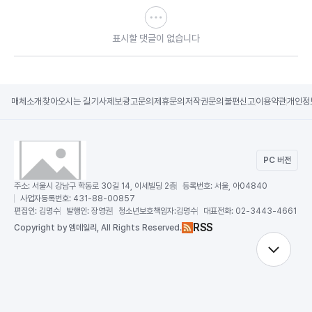
표시할 댓글이 없습니다
매체소개
찾아오시는 길
기사제보
광고문의
제휴문의
저작권문의
불편신고
이용약관
개인정
PC 버전
주소:
서울시 강남구 학동로 30길 14, 이세빌딩 2층
등록번호:
서울, 아04840
사업자등록번호:
431-88-00857
편집인:
김명수
발행인:
장영권
청소년보호책임자:
김명수
대표전화:
02-3443-4661
RSS
Copy
right by 엠데일리,
All Rights Reserved.