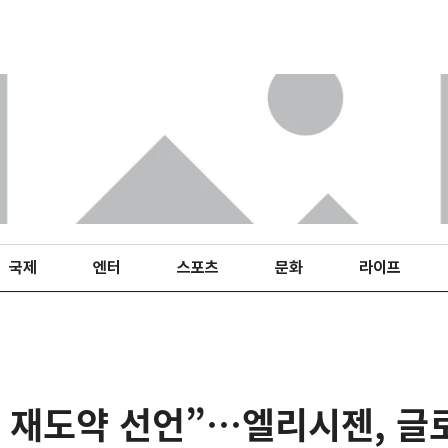
국제
엔터
스포츠
문화
라이프
 재도약 선언”…엘리시젠, 글