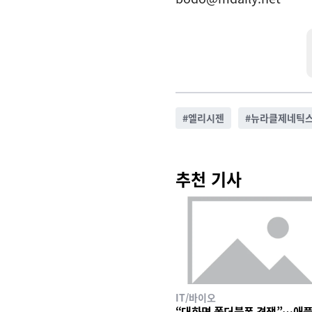
#
엘리시젠
#
뉴라클제네틱
추천 기사
IT/바이오
“대화면 폴더블폰 경쟁”…애플