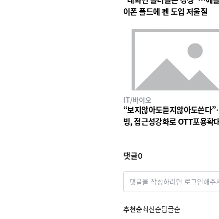
이폰 폴드에 펜 도입 저울질
IT/바이오
“보지않아도듣지않아도쓴다”
빙, 접근성강화로 OTT포용확
댓글
0
댓글을 작성하려면 로그인해주
추천순
최신순
답글순