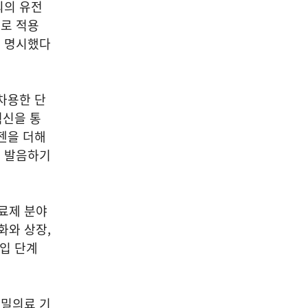
의의 유전
로 적용
을 명시했다
차용한 단
혁신을 통
젠을 더해
고 발음하기
료제 분야
화와 상장,
진입 단계
정밀의료 기