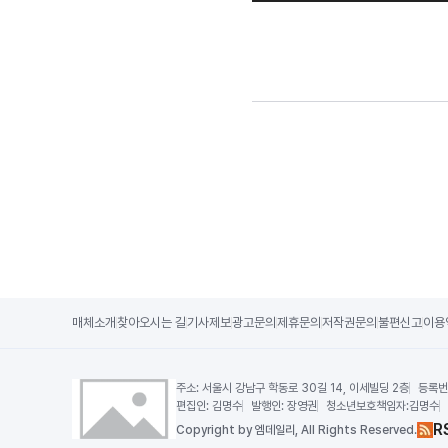
매체소개
찾아오시는 길
기사제보
광고문의
제휴문의
저작권문의
불편신고
이용
주소:
서울시 강남구 학동로 30길 14, 이세빌딩 2층
등록번
편집인:
김명수
발행인:
장영권
청소년보호책임자:
김명수
R
Copy
right by 엠데일리,
All Rights Reserved.