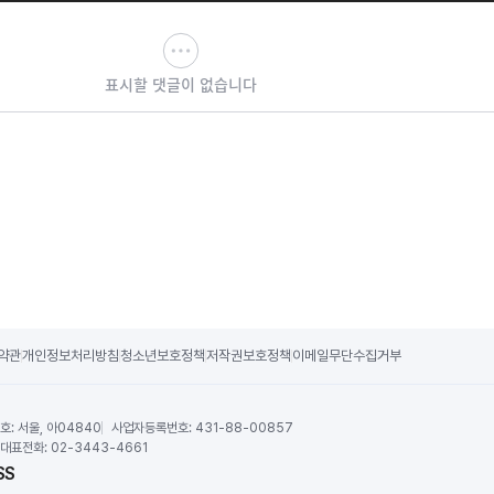
표시할 댓글이 없습니다
약관
개인정보처리방침
청소년보호정책
저작권보호정책
이메일무단수집거부
호:
서울, 아04840
사업자등록번호:
431-88-00857
대표전화:
02-3443-4661
SS