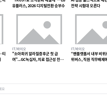
유플러스, 2026 디지털전환 승부수
전략 시험대 오른다
IT/바이오
IT/바이오
…티
"소아희귀 알라질증후군 첫 급
“팬플랫폼서 내부 비위
대
여"...GC녹십자, 치료 접근성 전환
위버스, 직원 직무배제
점
검토
세요