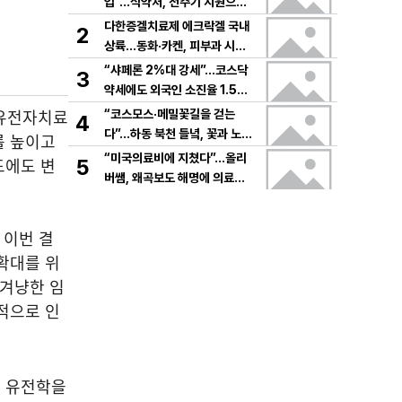
입”…식약처, 전주기 지원으로
K뷰티 고도화
다한증겔치료제 에크락겔 국내
2
상륙…동화·카켄, 피부과 시장
공략
“샤페론 2%대 강세”…코스닥
3
약세에도 외국인 소진율 1.5
9% 기록
 유전자치료
“코스모스·메밀꽃길을 걷는
4
다”…하동 북천 들녘, 꽃과 노래
를 높이고
로 물드는 가을의 하루
“미국의료비에 지쳤다”…올리
도에도 변
5
버쌤, 왜곡보도 해명에 의료시
스템 논쟁 확산
 이번 결
확대를 위
 겨냥한 임
적으로 인
와 유전학을