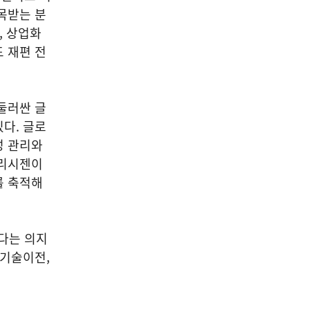
목받는 분
, 상업화
 재편 전
둘러싼 글
다. 글로
성 관리와
엘리시젠이
를 축적해
다는 의지
 기술이전,