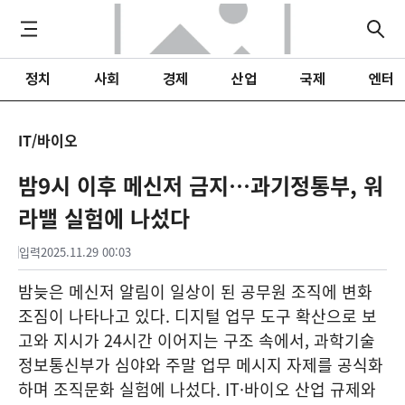
정치
사회
경제
산업
국제
엔터
IT/바이오
밤9시 이후 메신저 금지…과기정통부, 워
라밸 실험에 나섰다
입력
2025.11.29 00:03
밤늦은 메신저 알림이 일상이 된 공무원 조직에 변화
조짐이 나타나고 있다. 디지털 업무 도구 확산으로 보
고와 지시가 24시간 이어지는 구조 속에서, 과학기술
정보통신부가 심야와 주말 업무 메시지 자제를 공식화
하며 조직문화 실험에 나섰다. IT·바이오 산업 규제와