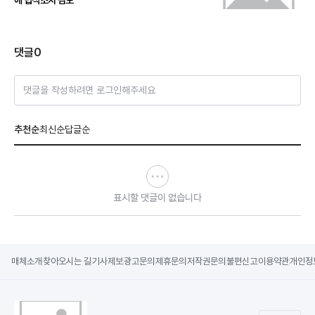
에 법적조치 검토
댓글
0
댓글을 작성하려면 로그인해주세요
추천순
최신순
답글순
표시할 댓글이 없습니다
매체소개
찾아오시는 길
기사제보
광고문의
제휴문의
저작권문의
불편신고
이용약관
개인정