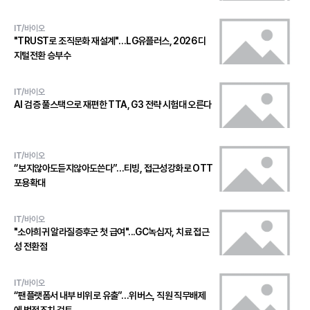
IT/바이오
"TRUST로 조직문화 재설계"…LG유플러스, 2026 디
지털전환 승부수
IT/바이오
AI 검증 풀스택으로 재편한 TTA, G3 전략 시험대 오른다
IT/바이오
“보지않아도듣지않아도쓴다”…티빙, 접근성강화로 OTT
포용확대
IT/바이오
"소아희귀 알라질증후군 첫 급여"...GC녹십자, 치료 접근
성 전환점
IT/바이오
“팬플랫폼서 내부 비위로 유출”…위버스, 직원 직무배제