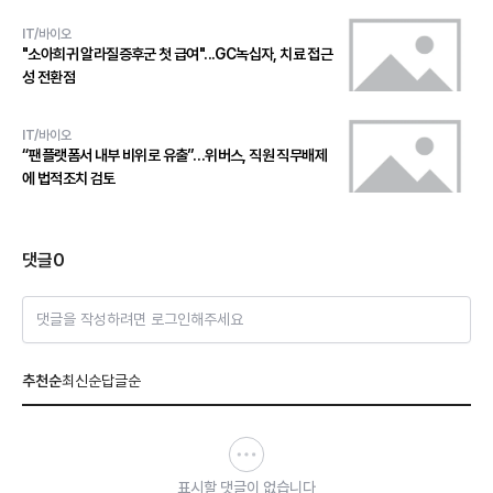
IT/바이오
"소아희귀 알라질증후군 첫 급여"...GC녹십자, 치료 접근
성 전환점
IT/바이오
“팬플랫폼서 내부 비위로 유출”…위버스, 직원 직무배제
에 법적조치 검토
댓글
0
댓글을 작성하려면 로그인해주세요
추천순
최신순
답글순
표시할 댓글이 없습니다