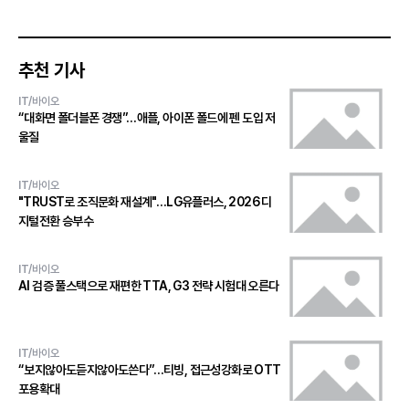
추천 기사
IT/바이오
“대화면 폴더블폰 경쟁”…애플, 아이폰 폴드에 펜 도입 저
울질
IT/바이오
"TRUST로 조직문화 재설계"…LG유플러스, 2026 디
지털전환 승부수
IT/바이오
AI 검증 풀스택으로 재편한 TTA, G3 전략 시험대 오른다
IT/바이오
“보지않아도듣지않아도쓴다”…티빙, 접근성강화로 OTT
포용확대