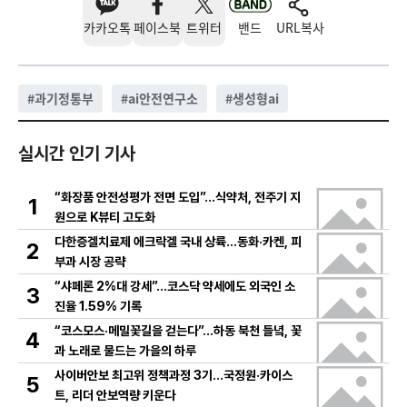
카카오톡
페이스북
트위터
밴드
URL복사
#
과기정통부
#
ai안전연구소
#
생성형ai
실시간 인기 기사
“화장품 안전성평가 전면 도입”…식약처, 전주기 지
1
원으로 K뷰티 고도화
다한증겔치료제 에크락겔 국내 상륙…동화·카켄, 피
2
부과 시장 공략
“샤페론 2%대 강세”…코스닥 약세에도 외국인 소
3
진율 1.59% 기록
“코스모스·메밀꽃길을 걷는다”…하동 북천 들녘, 꽃
4
과 노래로 물드는 가을의 하루
사이버안보 최고위 정책과정 3기…국정원·카이스
5
트, 리더 안보역량 키운다