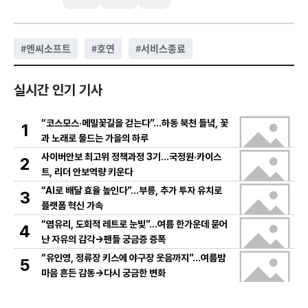
#
엔씨소프트
#
호연
#
서비스종료
실시간 인기 기사
“코스모스·메밀꽃길을 걷는다”…하동 북천 들녘, 꽃
1
과 노래로 물드는 가을의 하루
사이버안보 최고위 정책과정 3기…국정원·카이스
2
트, 리더 안보역량 키운다
“AI로 배달 효율 높인다”…부릉, 추가 투자 유치로
3
플랫폼 혁신 가속
“염유리, 도회적 레트로 눈빛”…여름 한가운데 묻어
4
난 자유의 감각→팬들 궁금증 증폭
“유인영, 정류장 키스에 야구장 웃음까지”…여름밤
5
마음 흔든 감동→다시 궁금한 변화