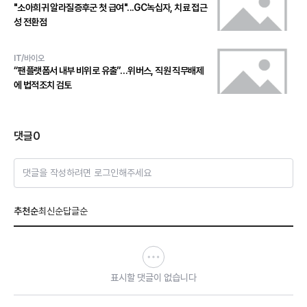
"소아희귀 알라질증후군 첫 급여"...GC녹십자, 치료 접근
성 전환점
IT/바이오
“팬플랫폼서 내부 비위로 유출”…위버스, 직원 직무배제
에 법적조치 검토
댓글
0
댓글을 작성하려면 로그인해주세요
추천순
최신순
답글순
표시할 댓글이 없습니다