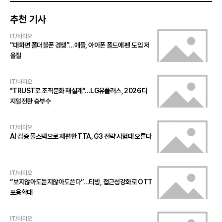
추천 기사
IT/바이오
“대화면 폴더블폰 경쟁”…애플, 아이폰 폴드에 펜 도입 저
울질
IT/바이오
"TRUST로 조직문화 재설계"…LG유플러스, 2026 디
지털전환 승부수
IT/바이오
AI 검증 풀스택으로 재편한 TTA, G3 전략 시험대 오른다
IT/바이오
“보지않아도듣지않아도쓴다”…티빙, 접근성강화로 OTT
포용확대
IT/바이오