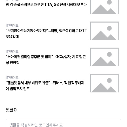
AI 검증 풀스택으로 재편한 TTA, G3 전략 시험대 오른다
IT/바이오
“보지않아도듣지않아도쓴다”…티빙, 접근성강화로 OTT
포용확대
IT/바이오
"소아희귀 알라질증후군 첫 급여"...GC녹십자, 치료 접근
성 전환점
IT/바이오
“팬플랫폼서 내부 비위로 유출”…위버스, 직원 직무배제
에 법적조치 검토
댓글
0
댓글을 작성하려면 로그인해주세요