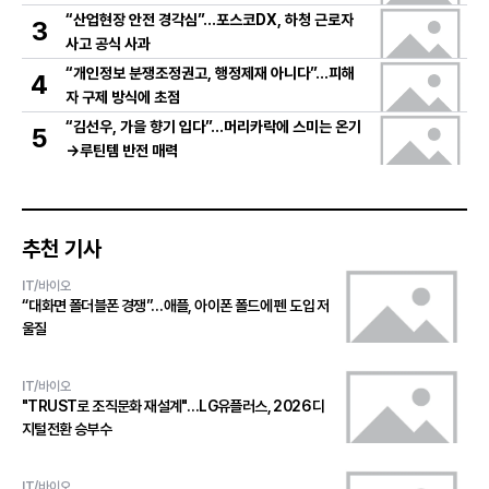
“산업현장 안전 경각심”…포스코DX, 하청 근로자
3
사고 공식 사과
“개인정보 분쟁조정권고, 행정제재 아니다”…피해
4
자 구제 방식에 초점
“김선우, 가을 향기 입다”…머리카락에 스미는 온기
5
→루틴템 반전 매력
추천 기사
IT/바이오
“대화면 폴더블폰 경쟁”…애플, 아이폰 폴드에 펜 도입 저
울질
IT/바이오
"TRUST로 조직문화 재설계"…LG유플러스, 2026 디
지털전환 승부수
IT/바이오