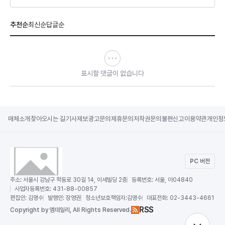
추천순
최신순
답글순
표시할 댓글이 없습니다
매체소개
찾아오시는 길
기사제보
광고문의
제휴문의
저작권문의
불편신고
이용약관
개인정
PC 버전
주소:
서울시 강남구 학동로 30길 14, 이세빌딩 2층
등록번호:
서울, 아04840
사업자등록번호:
431-88-00857
편집인:
김명수
발행인:
장영권
청소년보호책임자:
김명수
대표전화:
02-3443-4661
RSS
Copy
right by 엠데일리,
All Rights Reserved.