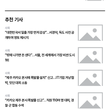
추천 기사
사회
“대한민국서 일출 가장 먼저 감상”…서경덕, 독도 사진 공
개하며 영토 메시지
사회
“밖에 나가면 돈 샌다”…서울, 전 세계에서 가장 비싼 도시
1위
사회
“제주 카카오 본사에 폭발물 설치” 신고…IT기업 겨냥 협
박, 잇단 대피 소동
사회
“카카오 제주 본사 폭발물 신고”…직원 110여 명 대피, 경
찰·군 합동 수색