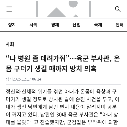
정치
사회
경제
산업
국제
엔터
사회
“나 병원 좀 데려가줘”…육군 부사관, 온
몸 구더기 생길 때까지 방치 의혹
입력
2025.12.17 06:14
정신적·신체적 위기를 겪던 아내가 온몸에 욕창과 구
더기가 생길 정도로 방치된 끝에 숨진 사건을 두고, 아
내가 생전 남편에게 남긴 편지 내용이 알려지며 공분
이 커지고 있다. 남편인 30대 육군 부사관은 “아내 상
태를 몰랐다”고 진술했지만, 군검찰은 부작위에 의한