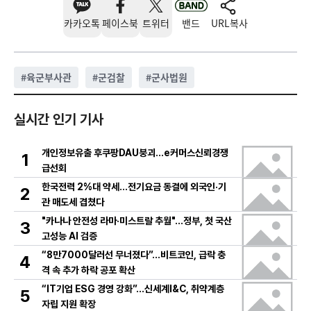
카카오톡
페이스북
트위터
밴드
URL복사
#
육군부사관
#
군검찰
#
군사법원
실시간 인기 기사
개인정보유출 후쿠팡DAU붕괴…e커머스신뢰경쟁
1
급선회
한국전력 2%대 약세…전기요금 동결에 외국인·기
2
관 매도세 겹쳤다
"카나나 안전성 라마·미스트랄 추월"…정부, 첫 국산
3
고성능 AI 검증
“8만7000달러선 무너졌다”…비트코인, 급락 충
4
격 속 추가 하락 공포 확산
“IT기업 ESG 경영 강화”…신세계I&C, 취약계층
5
자립 지원 확장