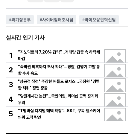
#
과기정통부
#
사이버침해조사팀
#
바이오융합혁신팀
실시간 인기 기사
“지노믹트리 7.20% 급락”…거래량 급증 속 하락세
1
마감
“숙박권 의혹까지 조사 확대”…경찰, 김병기 고발 통
2
합 수사 속도
"성공적 작전" 주장한 해롤드 로저스…국정원 "명백
3
한 허위" 정면 충돌
“당원게시판 논란”…국민의힘, 리더십 공백 장기화
4
우려
“T멤버십 디지털 혜택 확장”…SKT, 구독·헬스케어
5
띄워 고객 락인