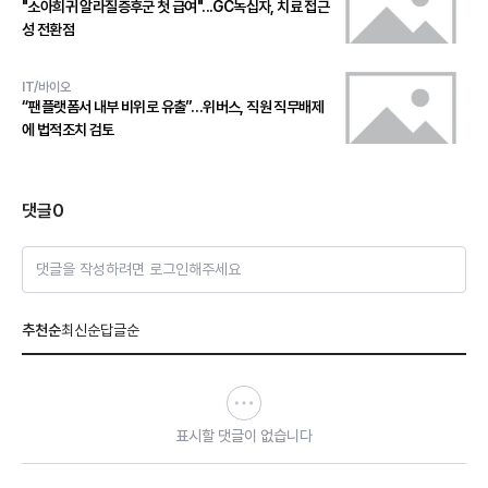
"소아희귀 알라질증후군 첫 급여"...GC녹십자, 치료 접근
성 전환점
IT/바이오
“팬플랫폼서 내부 비위로 유출”…위버스, 직원 직무배제
에 법적조치 검토
댓글
0
댓글을 작성하려면 로그인해주세요
추천순
최신순
답글순
표시할 댓글이 없습니다