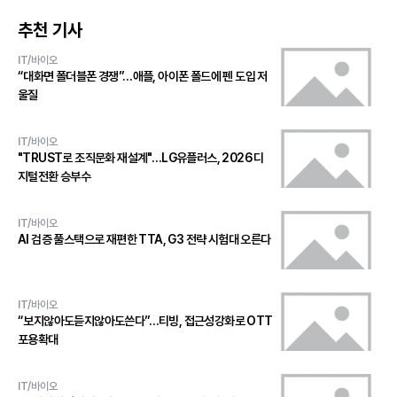
추천 기사
IT/바이오
“대화면 폴더블폰 경쟁”…애플, 아이폰 폴드에 펜 도입 저
울질
IT/바이오
"TRUST로 조직문화 재설계"…LG유플러스, 2026 디
지털전환 승부수
IT/바이오
AI 검증 풀스택으로 재편한 TTA, G3 전략 시험대 오른다
IT/바이오
“보지않아도듣지않아도쓴다”…티빙, 접근성강화로 OTT
포용확대
IT/바이오