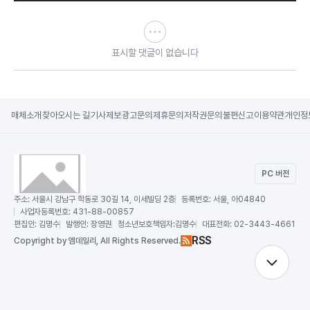
표시할 댓글이 없습니다
매체소개
찾아오시는 길
기사제보
광고문의
제휴문의
저작권문의
불편신고
이용약관
개인정
PC 버전
주소:
서울시 강남구 학동로 30길 14, 이세빌딩 2층
등록번호:
서울, 아04840
사업자등록번호:
431-88-00857
편집인:
김명수
발행인:
장영권
청소년보호책임자:
김명수
대표전화:
02-3443-4661
RSS
Copy
right by 엠데일리,
All Rights Reserved.