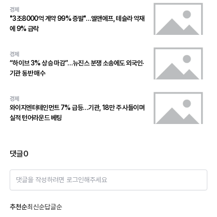
경제
"3조8000억 계약 99% 증발"…엘앤에프, 테슬라 악재
에 9% 급락
경제
“하이브 3% 상승 마감”…뉴진스 분쟁 소송에도 외국인·
기관 동반 매수
경제
와이지엔터테인먼트 7% 급등…기관, 18만 주 사들이며
실적 턴어라운드 베팅
댓글
0
댓글을 작성하려면 로그인해주세요
추천순
최신순
답글순