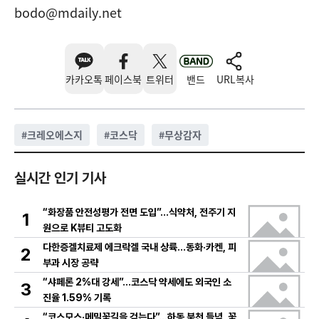
bodo@mdaily.net
카카오톡
페이스북
트위터
밴드
URL복사
#
크레오에스지
#
코스닥
#
무상감자
실시간 인기 기사
“화장품 안전성평가 전면 도입”…식약처, 전주기 지
1
원으로 K뷰티 고도화
다한증겔치료제 에크락겔 국내 상륙…동화·카켄, 피
2
부과 시장 공략
“샤페론 2%대 강세”…코스닥 약세에도 외국인 소
3
진율 1.59% 기록
“코스모스·메밀꽃길을 걷는다”…하동 북천 들녘, 꽃