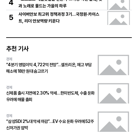
4
과 노래로 물드는 가을의 하루
사이버안보 최고위 정책과정 3기…국정원·카이스
5
트, 리더 안보역량 키운다
추천 기사
경제
“4분기 영업이익 4,722억 전망”…셀트리온, 재고 부담
해소에 18만 원대 숨고르기
경제
신제품 출시 지연에 2.30% 약세…한미반도체, 수출 둔화
우려에 매물 출회
경제
“삼성SDI 2%대 약세 마감”…EV 수요 둔화 우려에 52주
신저가권 압박