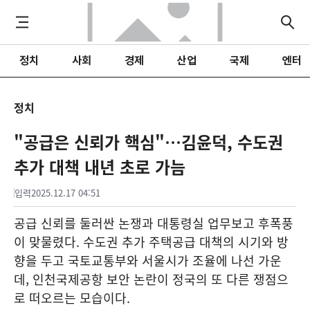
정치
사회
경제
산업
국제
엔터
정치
"공급은 신뢰가 핵심"…김윤덕, 수도권
추가 대책 내년 초로 가늠
입력
2025.12.17 04:51
공급 신뢰를 둘러싼 논쟁과 대통령실 업무보고 후폭풍
이 맞물렸다. 수도권 추가 주택공급 대책의 시기와 방
향을 두고 국토교통부와 서울시가 조율에 나선 가운
데, 인천국제공항 보안 논란이 정국의 또 다른 쟁점으
로 떠오르는 모습이다.