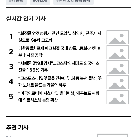
#
김윤덕
#
이학재
#
인천국제공항공사
실시간 인기 기사
“화장품 안전성평가 전면 도입”…식약처, 전주기 지
1
원으로 K뷰티 고도화
다한증겔치료제 에크락겔 국내 상륙…동화·카켄, 피
2
부과 시장 공략
“샤페론 2%대 강세”…코스닥 약세에도 외국인 소
3
진율 1.59% 기록
“코스모스·메밀꽃길을 걷는다”…하동 북천 들녘, 꽃
4
과 노래로 물드는 가을의 하루
“미국의료비에 지쳤다”…올리버쌤, 왜곡보도 해명
5
에 의료시스템 논쟁 확산
추천 기사