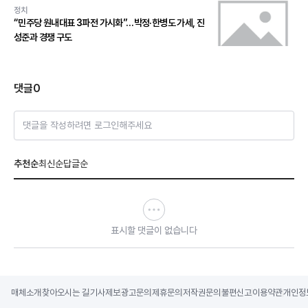
정치
“민주당 원내대표 3파전 가시화”…박정·한병도 가세, 진
성준과 경쟁 구도
댓글
0
댓글을 작성하려면 로그인해주세요
추천순
최신순
답글순
표시할 댓글이 없습니다
매체소개
찾아오시는 길
기사제보
광고문의
제휴문의
저작권문의
불편신고
이용약관
개인정