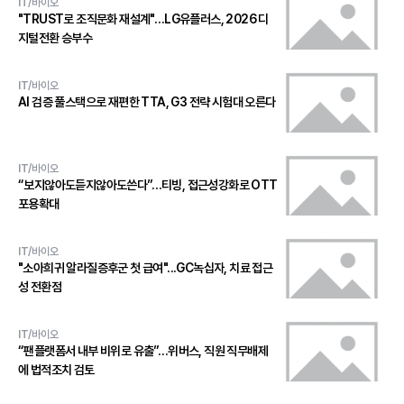
IT/바이오
"TRUST로 조직문화 재설계"…LG유플러스, 2026 디
지털전환 승부수
IT/바이오
AI 검증 풀스택으로 재편한 TTA, G3 전략 시험대 오른다
IT/바이오
“보지않아도듣지않아도쓴다”…티빙, 접근성강화로 OTT
포용확대
IT/바이오
"소아희귀 알라질증후군 첫 급여"...GC녹십자, 치료 접근
성 전환점
IT/바이오
“팬플랫폼서 내부 비위로 유출”…위버스, 직원 직무배제
에 법적조치 검토