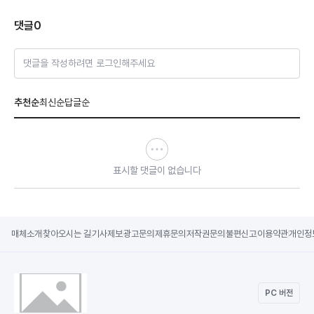
댓글
0
댓글을 작성하려면 로그인해주세요
추천순
최신순
답글순
표시할 댓글이 없습니다
매체소개
찾아오시는 길
기사제보
광고문의
제휴문의
저작권문의
불편신고
이용약관
개인정
PC 버전