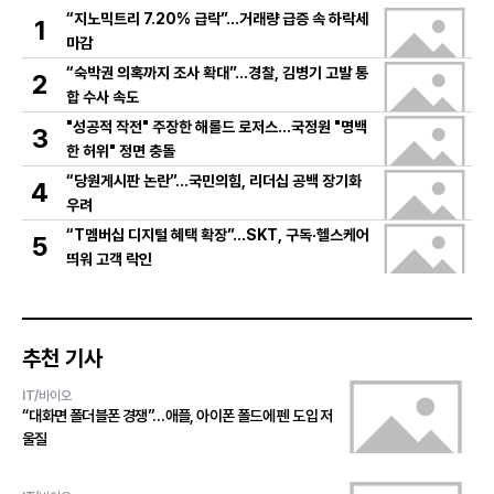
“지노믹트리 7.20% 급락”…거래량 급증 속 하락세
1
마감
“숙박권 의혹까지 조사 확대”…경찰, 김병기 고발 통
2
합 수사 속도
"성공적 작전" 주장한 해롤드 로저스…국정원 "명백
3
한 허위" 정면 충돌
“당원게시판 논란”…국민의힘, 리더십 공백 장기화
4
우려
“T멤버십 디지털 혜택 확장”…SKT, 구독·헬스케어
5
띄워 고객 락인
추천 기사
IT/바이오
“대화면 폴더블폰 경쟁”…애플, 아이폰 폴드에 펜 도입 저
울질